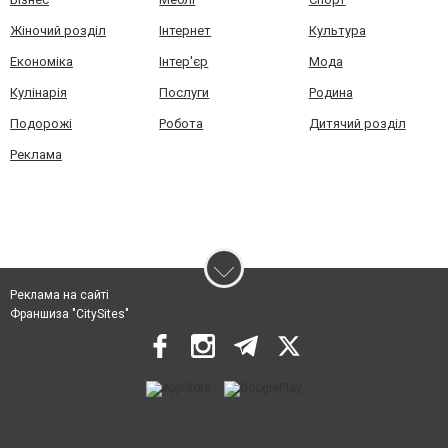
Жіночий розділ
Інтернет
Культура
Економіка
Інтер'єр
Мода
Кулінарія
Послуги
Родина
Подорожі
Робота
Дитячий розділ
Реклама
Реклама на сайті
Франшиза "CitySites"