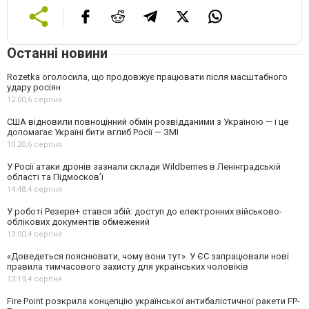
Останні новини
Rozetka оголосила, що продовжує працювати після масштабного
удару росіян
12:00,
6 серпня
США відновили повноцінний обмін розвідданими з Україною — і це
допомагає Україні бити вглиб Росії — ЗМІ
10:20,
6 серпня
У Росії атаки дронів зазнали склади Wildberries в Ленінградській
області та Підмосков’ї
14:48,
4 серпня
У роботі Резерв+ стався збій: доступ до електронних військово-
облікових документів обмежений
13:00,
4 серпня
«Доведеться пояснювати, чому вони тут». У ЄС запрацювали нові
правила тимчасового захисту для українських чоловіків
12:19,
4 серпня
Fire Point розкрила концепцію української антибалістичної ракети FP-