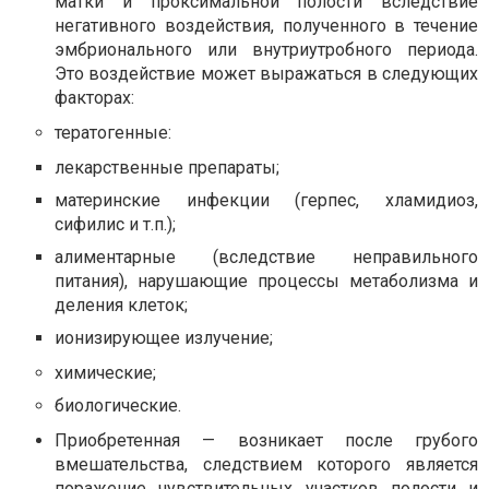
матки и проксимальной полости вследствие
негативного воздействия, полученного в течение
эмбрионального или внутриутробного периода.
Это воздействие может выражаться в следующих
факторах:
тератогенные:
лекарственные препараты;
материнские инфекции (герпес, хламидиоз,
сифилис и т.п.);
алиментарные (вследствие неправильного
питания), нарушающие процессы метаболизма и
деления клеток;
ионизирующее излучение;
химические;
биологические.
Приобретенная — возникает после грубого
вмешательства, следствием которого является
поражение чувствительных участков полости и