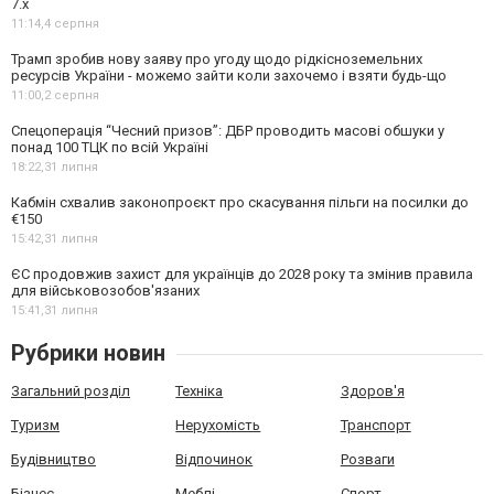
7.x
11:14,
4 серпня
Трамп зробив нову заяву про угоду щодо рідкісноземельних
ресурсів України - можемо зайти коли захочемо і взяти будь-що
11:00,
2 серпня
Спецоперація “Чесний призов”: ДБР проводить масові обшуки у
понад 100 ТЦК по всій Україні
18:22,
31 липня
Кабмін схвалив законопроєкт про скасування пільги на посилки до
€150
15:42,
31 липня
ЄС продовжив захист для українців до 2028 року та змінив правила
для військовозобов'язаних
15:41,
31 липня
Рубрики новин
Загальний розділ
Техніка
Здоров'я
Туризм
Нерухомість
Транспорт
Будівництво
Відпочинок
Розваги
Бізнес
Меблі
Спорт