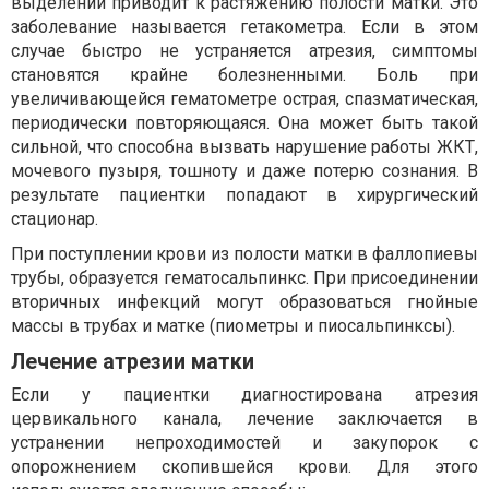
выделений приводит к растяжению полости матки. Это
заболевание называется гетакометра. Если в этом
случае быстро не устраняется атрезия, симптомы
становятся крайне болезненными. Боль при
увеличивающейся гематометре острая, спазматическая,
периодически повторяющаяся. Она может быть такой
сильной, что способна вызвать нарушение работы ЖКТ,
мочевого пузыря, тошноту и даже потерю сознания. В
результате пациентки попадают в хирургический
стационар.
При поступлении крови из полости матки в фаллопиевы
трубы, образуется гематосальпинкс. При присоединении
вторичных инфекций могут образоваться гнойные
массы в трубах и матке (пиометры и пиосальпинксы).
Лечение атрезии матки
Если у пациентки диагностирована атрезия
цервикального канала, лечение заключается в
устранении непроходимостей и закупорок с
опорожнением скопившейся крови. Для этого