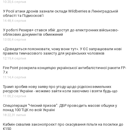
10:20,
6 серпня
У Росії атаки дронів зазнали склади Wildberries в Ленінградській
області та Підмосков’ї
14:48,
4 серпня
У роботі Резерв+ стався збій: доступ до електронних військово-
облікових документів обмежений
13:00,
4 серпня
«Доведеться пояснювати, чому вони тут». У ЄС запрацювали нові
правила тимчасового захисту для українських чоловіків
12:19,
4 серпня
Fire Point розкрила концепцію української антибалістичної ракети FP-
7.x
11:14,
4 серпня
Трамп зробив нову заяву про угоду щодо рідкісноземельних
ресурсів України - можемо зайти коли захочемо і взяти будь-що
11:00,
2 серпня
Спецоперація “Чесний призов”: ДБР проводить масові обшуки у
понад 100 ТЦК по всій Україні
18:22,
31 липня
Кабмін схвалив законопроєкт про скасування пільги на посилки до
€150