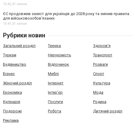
15:42,
31 липня
ЄС продовжив захист для українців до 2028 року та змінив правила
для військовозобов'язаних
15:41,
31 липня
Рубрики новин
Загальний розділ
Техніка
Здоров'я
Туризм
Нерухомість
Транспорт
Будівництво
Відпочинок
Розваги
Бізнес
Меблі
Спорт
Жіночий розділ
Інтернет
Культура
Економіка
Інтер'єр
Мода
Кулінарія
Послуги
Родина
Подорожі
Робота
Дитячий розділ
Реклама