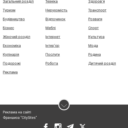
Загальний розділ
Техніка
Здоров'я
Туризм
Нерухомість
Транспорт
Будівництво
Відпочинок
Розваги
Бізнес
Меблі
Спорт
Жіночий розділ
Інтернет
Культура
Економіка
Інтер'єр
Мода
Кулінарія
Послуги
Родина
Подорожі
Робота
Дитячий розділ
Реклама
Реклама на сайті
Франшиза "CitySites"