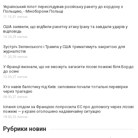
Український пілот переслідував російську ракету до кордону з
Польщею, - Міноборони Польщі
11:15,
31 липня
США заявили, що відбили ракетну атаку Ірану та завдали ударів у
відповідь
14:23,
29 липня
Зустріч Зеленського і Трампа у США триматимуть закритою для
журналістів
11:20,
29 липня
У Франції визнали, що не зможуть загасити лісові пожежі біля Бордо
до осені
12:50,
27 липня
Хто навів балістику під Київ: силовики почали тотальні перевірки
через трагедію
08:00,
27 липня
Іспанія слідом за Францією попросила ЄС про допомогу через лісові
пожежі — у країні оголошено надзвичайну ситуацію
18:00,
25 липня
Рубрики новин