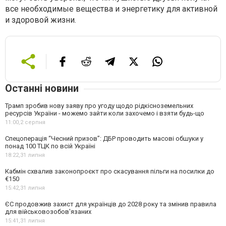
все необходимые вещества и энергетику для активной
и здоровой жизни.
Останні новини
Трамп зробив нову заяву про угоду щодо рідкісноземельних
ресурсів України - можемо зайти коли захочемо і взяти будь-що
11:00,
2 серпня
Спецоперація “Чесний призов”: ДБР проводить масові обшуки у
понад 100 ТЦК по всій Україні
18:22,
31 липня
Кабмін схвалив законопроєкт про скасування пільги на посилки до
€150
15:42,
31 липня
ЄС продовжив захист для українців до 2028 року та змінив правила
для військовозобов'язаних
15:41,
31 липня