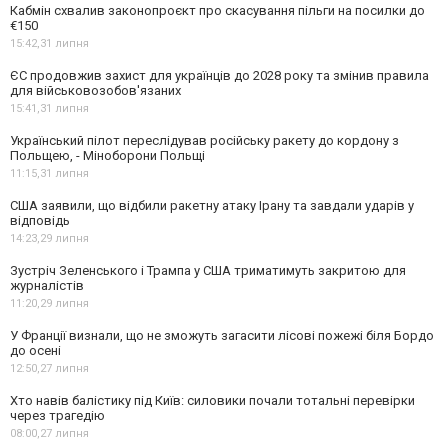
Кабмін схвалив законопроєкт про скасування пільги на посилки до
€150
15:42,
31 липня
ЄС продовжив захист для українців до 2028 року та змінив правила
для військовозобов'язаних
15:41,
31 липня
Український пілот переслідував російську ракету до кордону з
Польщею, - Міноборони Польщі
11:15,
31 липня
США заявили, що відбили ракетну атаку Ірану та завдали ударів у
відповідь
14:23,
29 липня
Зустріч Зеленського і Трампа у США триматимуть закритою для
журналістів
11:20,
29 липня
У Франції визнали, що не зможуть загасити лісові пожежі біля Бордо
до осені
12:50,
27 липня
Хто навів балістику під Київ: силовики почали тотальні перевірки
через трагедію
08:00,
27 липня