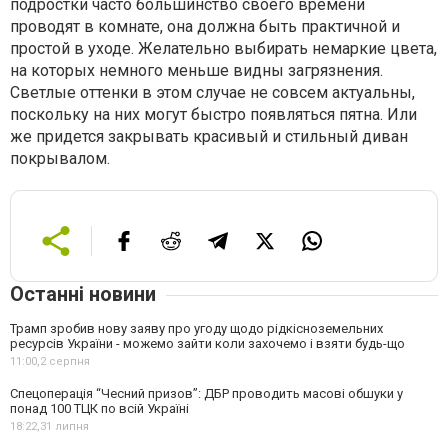
подростки часто большинство своего времени
проводят в комнате, она должна быть практичной и
простой в уходе. Желательно выбирать немаркие цвета,
на которых немного меньше видны загрязнения.
Светлые оттенки в этом случае не совсем актуальны,
поскольку на них могут быстро появляться пятна. Или
же придется закрывать красивый и стильный диван
покрывалом.
Останні новини
Трамп зробив нову заяву про угоду щодо рідкісноземельних
ресурсів України - можемо зайти коли захочемо і взяти будь-що
11:00,
2 серпня
Спецоперація “Чесний призов”: ДБР проводить масові обшуки у
понад 100 ТЦК по всій Україні
18:22,
31 липня