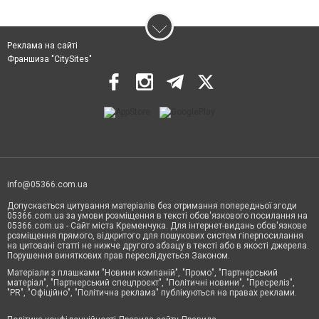
Реклама на сайті
Франшиза "CitySites"
info@05366.com.ua
Допускається цитування матеріалів без отримання попередньої згоди
05366.com.ua за умови розміщення в тексті обов'язкового посилання на
05366.com.ua - Сайт міста Кременчука. Для інтернет-видань обов'язкове
розміщення прямого, відкритого для пошукових систем гіперпосилання
на цитовані статті не нижче другого абзацу в тексті або в якості джерела.
Порушення виняткових прав переслідується Законом.
Матеріали з плашками "Новини компаній", "Промо", "Партнерський
матеріал", "Партнерський спецпроєкт", "Політичні новини", "Пресреліз",
"PR", "Офіційно", "Політична реклама" публікуються на правах реклами.