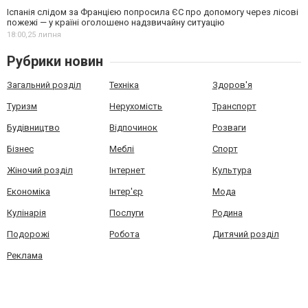
Іспанія слідом за Францією попросила ЄС про допомогу через лісові
пожежі — у країні оголошено надзвичайну ситуацію
18:00,
25 липня
Рубрики новин
Загальний розділ
Техніка
Здоров'я
Туризм
Нерухомість
Транспорт
Будівництво
Відпочинок
Розваги
Бізнес
Меблі
Спорт
Жіночий розділ
Інтернет
Культура
Економіка
Інтер'єр
Мода
Кулінарія
Послуги
Родина
Подорожі
Робота
Дитячий розділ
Реклама