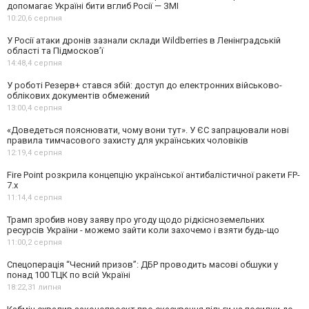
допомагає Україні бити вглиб Росії — ЗМІ
10:20,
6 серпня
У Росії атаки дронів зазнали склади Wildberries в Ленінградській
області та Підмосков’ї
14:48,
4 серпня
У роботі Резерв+ стався збій: доступ до електронних військово-
облікових документів обмежений
13:00,
4 серпня
«Доведеться пояснювати, чому вони тут». У ЄС запрацювали нові
правила тимчасового захисту для українських чоловіків
12:19,
4 серпня
Fire Point розкрила концепцію української антибалістичної ракети FP-
7.x
11:14,
4 серпня
Трамп зробив нову заяву про угоду щодо рідкісноземельних
ресурсів України - можемо зайти коли захочемо і взяти будь-що
11:00,
2 серпня
Спецоперація “Чесний призов”: ДБР проводить масові обшуки у
понад 100 ТЦК по всій Україні
18:22,
31 липня