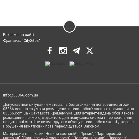
Реклама на сайті
Франшиза "CitySites"
info@05366.com.ua
Допускається цитування матеріалів без отримання попередньої згоди
05366.com.ua за умови розміщення в тексті обов'язкового посилання на
05366.com.ua - Сайт міста Кременчука. Для інтернет-видань обов'язкове
розміщення прямого, відкритого для пошукових систем гіперпосилання
на цитовані статті не нижче другого абзацу в тексті або в якості джерела.
Порушення виняткових прав переслідується Законом.
Матеріали з плашками "Новини компаній", "Промо", "Партнерський
матеріал", "Партнерський спецпроєкт", "Політичні новини", "Пресреліз",