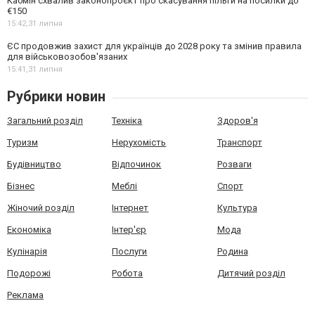
Кабмін схвалив законопроєкт про скасування пільги на посилки до
€150
15:42,
31 липня
ЄС продовжив захист для українців до 2028 року та змінив правила
для військовозобов'язаних
15:41,
31 липня
Рубрики новин
Загальний розділ
Техніка
Здоров'я
Туризм
Нерухомість
Транспорт
Будівництво
Відпочинок
Розваги
Бізнес
Меблі
Спорт
Жіночий розділ
Інтернет
Культура
Економіка
Інтер'єр
Мода
Кулінарія
Послуги
Родина
Подорожі
Робота
Дитячий розділ
Реклама