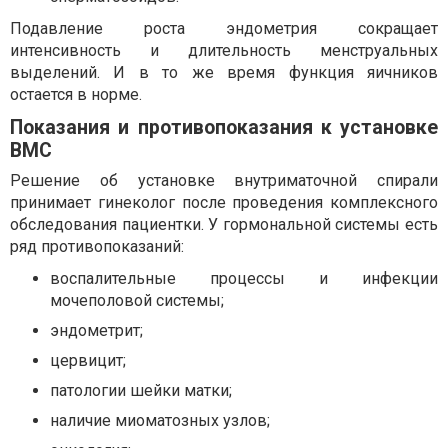
Подавление роста эндометрия сокращает
интенсивность и длительность менструальных
выделений. И в то же время функция яичников
остается в норме.
Показания и противопоказания к установке
ВМС
Решение об установке внутриматочной спирали
принимает гинеколог после проведения комплексного
обследования пациентки. У гормональной системы есть
ряд противопоказаний:
воспалительные процессы и инфекции
мочеполовой системы;
эндометрит;
цервицит;
патологии шейки матки;
наличие миоматозных узлов;