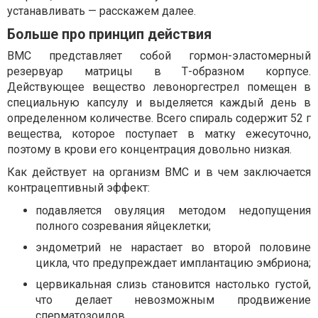
устанавливать — расскажем далее.
Больше про принцип действия
ВМС представляет собой гормон-эластомерный
резервуар матрицы в Т-образном корпусе.
Действующее вещество левоноргестрел помещен в
специальную капсулу и выделяется каждый день в
определенном количестве. Всего спираль содержит 52 г
вещества, которое поступает в матку ежесуточно,
поэтому в крови его концентрация довольно низкая.
Как действует на организм ВМС и в чем заключается
контрацептивный эффект:
подавляется овуляция методом недопущения
полного созревания яйцеклетки;
эндометрий не нарастает во второй половине
цикла, что предупреждает имплантацию эмбриона;
цервикальная слизь становится настолько густой,
что делает невозможным продвижение
сперматозоидов.