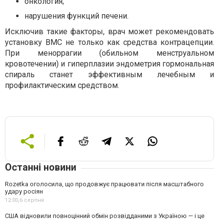
онкология;
нарушения функций печени.
Исключив такие факторы, врач может рекомендовать
установку ВМС не только как средства контрацепции.
При меноррагии (обильном менструальном
кровотечении) и гиперплазии эндометрия гормональная
спираль станет эффективным лечебным и
профилактическим средством.
Останні новини
Rozetka оголосила, що продовжує працювати після масштабного
удару росіян
12:00,
6 серпня
США відновили повноцінний обмін розвідданими з Україною — і це