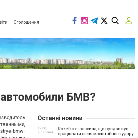
віти
Оголошення
т автомобили БМВ?
Останні новини
зводитель
ственными,
12:00,
Rozetka оголосила, що продовжує
ystrye-bmw-
6 серпня
працювати після масштабного удару
 Но где же