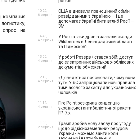
росіян
10:20,
США відновили повноцінний обмін
6 серпня
, компания
розвідданими з Україною — і це
допомагає Україні бити вглиб Росії —
логистику,
ЗМІ
 спрос на
14:48,
У Росії атаки дронів зазнали склади
4 серпня
Wildberries в Ленінградській області
та Підмосков’ї
13:00,
У роботі Резерв+ стався збій: доступ
4 серпня
до електронних військово-облікових
документів обмежений
12:19,
«Доведеться пояснювати, чому вони
4 серпня
тут». У ЄС запрацювали нові правила
тимчасового захисту для українських
чоловіків
11:14,
Fire Point розкрила концепцію
4 серпня
української антибалістичної ракети
FP-7.x
11:00,
Трамп зробив нову заяву про угоду
2 серпня
щодо рідкісноземельних ресурсів
України - можемо зайти коли
захочемо і взяти будь-що