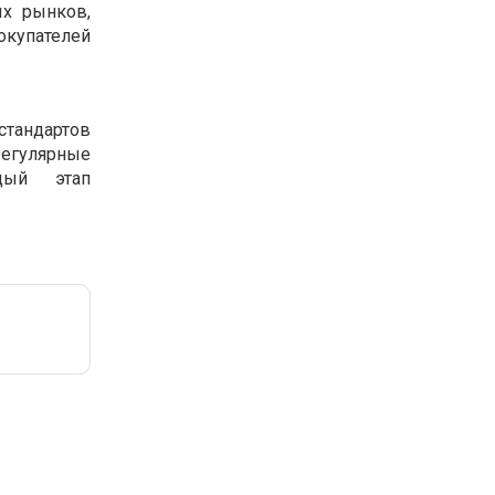
ых рынков,
окупателей
тандартов
регулярные
дый этап