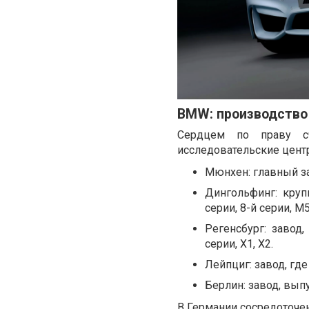
BMW: производство
Сердцем по праву сч
исследовательские цент
Мюнхен: главный зав
Дингольфинг: круп
серии, 8-й серии, M5,
Регенсбург: завод
серии, X1, X2.
Лейпциг: завод, где
Берлин: завод, вы
В Германии сосредоточе