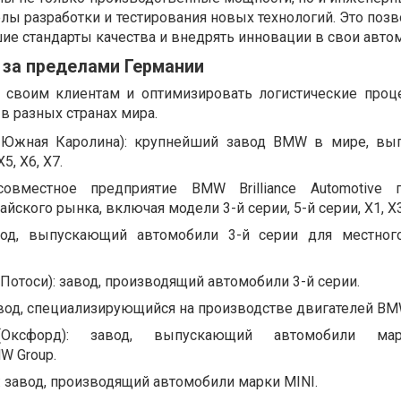
лы разработки и тестирования новых технологий. Это поз
е стандарты качества и внедрять инновации в свои авто
 за пределами Германии
 своим клиентам и оптимизировать логистические про
в разных странах мира.
, Южная Каролина): крупнейший завод BMW в мире, в
5, X6, X7.
совместное предприятие BMW Brilliance Automotive 
йского рынка, включая модели 3-й серии, 5-й серии, X1, X3
вод, выпускающий автомобили 3-й серии для местног
Потоси): завод, производящий автомобили 3-й серии.
авод, специализирующийся на производстве двигателей BM
 (Оксфорд): завод, выпускающий автомобили ма
W Group.
 завод, производящий автомобили марки MINI.