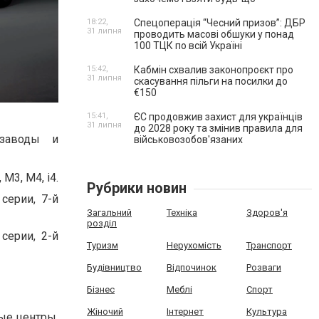
18:22,
Спецоперація “Чесний призов”: ДБР
31 липня
проводить масові обшуки у понад
100 ТЦК по всій Україні
15:42,
Кабмін схвалив законопроєкт про
31 липня
скасування пільги на посилки до
€150
15:41,
ЄС продовжив захист для українців
31 липня
до 2028 року та змінив правила для
 заводы и
військовозобов'язаних
M3, M4, i4.
Рубрики новин
серии, 7-й
Загальний
Техніка
Здоров'я
розділ
серии, 2-й
Туризм
Нерухомість
Транспорт
Будівництво
Відпочинок
Розваги
Бізнес
Меблі
Спорт
Жіночий
Інтернет
Культура
ые центры,