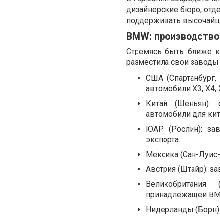
дизайнерские бюро, отде
поддерживать высочайши
BMW: производство
Стремясь быть ближе к
разместила свои заводы 
США (Спартанбург
автомобили X3, X4, X
Китай (Шеньян): 
автомобили для кита
ЮАР (Рослин): за
экспорта.
Мексика (Сан-Луис-
Австрия (Штайр): з
Великобритания
принадлежащей BM
Нидерланды (Борн):