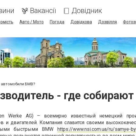
вини
Вакансії
Довідник
омість
Авто / Мото
Погода
Довідкова
Дозвілля
Фотоз
т автомобили БМВ?
зводитель - где собираю
ren Werke AG) – всемирно известный немецкий прои
ов и двигателей. Компания славится своими высококаче
амыми быстрыми BMW
https://www.nsi.com.ua/ru/samye-b
торые пользуются огромной популярностью во всем мире.