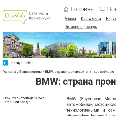
Головна
Но
Афіша
Карта міста
Нерух
Питання-відповідь
Н
Нотариус - online
Головна
Бізнес новини
BMW: страна производитель - где собираю
BMW: страна прои
11:52,
29 листопада 2024 р.
BMW (Bayerische Moto
Загальний розділ
автомобилей, мотоцикл
технологичными и с
stremitelnye-legendy/
, ко