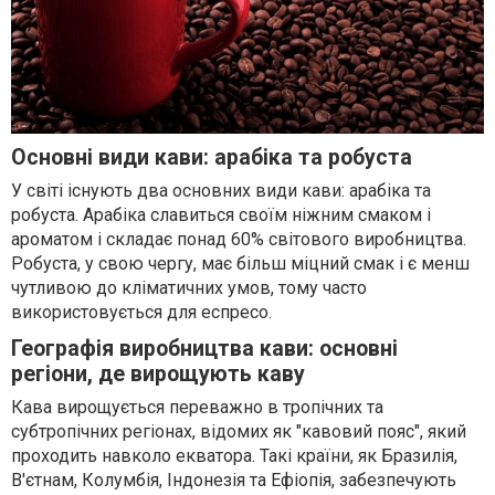
Основні види кави: арабіка та робуста
У світі існують два основних види кави: арабіка та
робуста. Арабіка славиться своїм ніжним смаком і
ароматом і складає понад 60% світового виробництва.
Робуста, у свою чергу, має більш міцний смак і є менш
чутливою до кліматичних умов, тому часто
використовується для еспресо.
Географія виробництва кави: основні
регіони, де вирощують каву
Кава вирощується переважно в тропічних та
субтропічних регіонах, відомих як "кавовий пояс", який
проходить навколо екватора. Такі країни, як Бразилія,
В'єтнам, Колумбія, Індонезія та Ефіопія, забезпечують