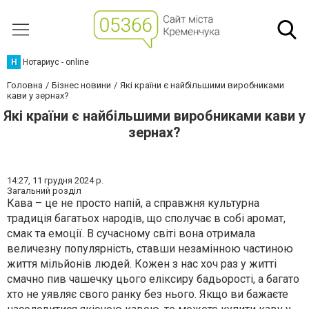
Н
Нотариус - online
Головна
Бізнес новини
Які країни є найбільшими виробниками
кави у зернах?
Які країни є найбільшими виробниками кави у
зернах?
14:27,
11 грудня 2024 р.
Загальний розділ
Кава – це не просто напій, а справжня культурна
традиція багатьох народів, що сполучає в собі аромат,
смак та емоції. В сучасному світі вона отримала
величезну популярність, ставши незамінною частиною
життя мільйонів людей. Кожен з нас хоч раз у житті
смачно пив чашечку цього еліксиру бадьорості, а багато
хто не уявляє свого ранку без нього. Якщо ви бажаєте