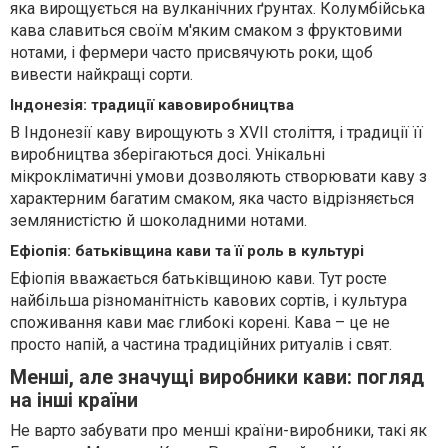
яка вирощується на вулканічних ґрунтах. Колумбійська
кава славиться своїм м'яким смаком з фруктовими
нотами, і фермери часто присвячують роки, щоб
вивести найкращі сорти.
Індонезія: традиції кавовиробництва
В Індонезії каву вирощують з XVII століття, і традиції її
виробництва зберігаються досі. Унікальні
мікрокліматичні умови дозволяють створювати каву з
характерним багатим смаком, яка часто відрізняється
землянистістю й шоколадними нотами.
Ефіопія: батьківщина кави та її роль в культурі
Ефіопія вважається батьківщиною кави. Тут росте
найбільша різноманітність кавових сортів, і культура
споживання кави має глибокі корені. Кава – це не
просто напій, а частина традиційних ритуалів і свят.
Менші, але значущі виробники кави: погляд
на інші країни
Не варто забувати про менші країни-виробники, такі як