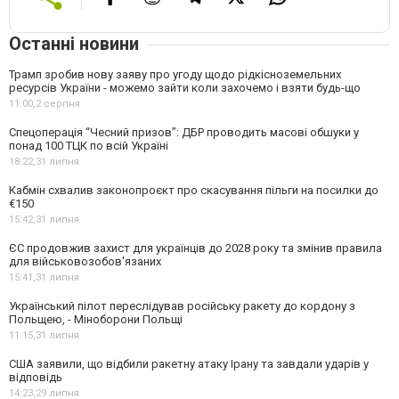
Останні новини
Трамп зробив нову заяву про угоду щодо рідкісноземельних
ресурсів України - можемо зайти коли захочемо і взяти будь-що
11:00,
2 серпня
Спецоперація “Чесний призов”: ДБР проводить масові обшуки у
понад 100 ТЦК по всій Україні
18:22,
31 липня
Кабмін схвалив законопроєкт про скасування пільги на посилки до
€150
15:42,
31 липня
ЄС продовжив захист для українців до 2028 року та змінив правила
для військовозобов'язаних
15:41,
31 липня
Український пілот переслідував російську ракету до кордону з
Польщею, - Міноборони Польщі
11:15,
31 липня
США заявили, що відбили ракетну атаку Ірану та завдали ударів у
відповідь
14:23,
29 липня