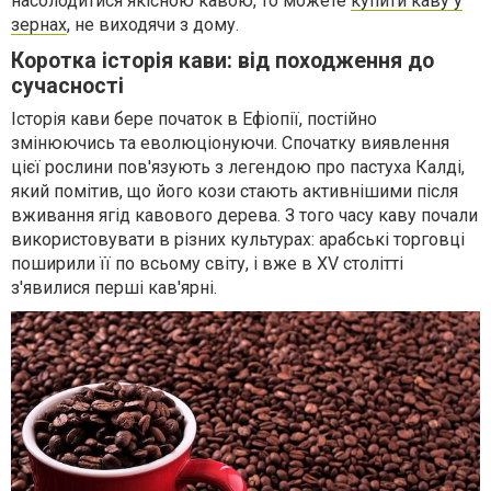
насолодитися якісною кавою, то можете
купити каву у
зернах
, не виходячи з дому.
Коротка історія кави: від походження до
сучасності
Історія кави бере початок в Ефіопії, постійно
змінюючись та еволюціонуючи. Спочатку виявлення
цієї рослини пов'язують з легендою про пастуха Калді,
який помітив, що його кози стають активнішими після
вживання ягід кавового дерева. З того часу каву почали
використовувати в різних культурах: арабські торговці
поширили її по всьому світу, і вже в XV столітті
з'явилися перші кав'ярні.