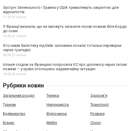
Зустріч Зеленського і Трампа у США триматимуть закритою для
журналістів
11:20,
29 липня
У Франції визнали, що не зможуть загасити лісові пожежі біля Бордо
до осені
12:50,
27 липня
Хто навів балістику під Київ: силовики почали тотальні перевірки
через трагедію
08:00,
27 липня
Іспанія слідом за Францією попросила ЄС про допомогу через лісові
пожежі — у країні оголошено надзвичайну ситуацію
18:00,
25 липня
Рубрики новин
Загальний розділ
Техніка
Здоров'я
Туризм
Нерухомість
Транспорт
Будівництво
Відпочинок
Розваги
Бізнес
Меблі
Спорт