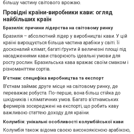
більшу частину світового врожаю.
Провідні країни-виробники кави: огляд
найбільших країн
Бразилія: причини лідерства на світовому ринку
Бразилія – абсолютний лідер у виробництві кави. У цій
країні вирощується більша частина арабіки у світі. Її
досконалий клімат, багаті ґрунти й величезні площі під
насадженнями кави створюють ідеальні умови для
росту рослин. Бразильська кава вражає своїм смаком і
різноманіттям сортів.
В'єтнам: специфіка виробництва та експорт
В'єтнам займає друге місце на світовому ринку, де
переважає робуста. По-перше, вона більш стійка до
шкідників і кліматичних умов. Багато в'єтнамських
фермерів зосереджені на експорті, що робить каву
важливою статтею доходу для країни.
Колумбія: унікальні особливості колумбійської кави
Колумбія також відома своєю високоякісною арабікою,