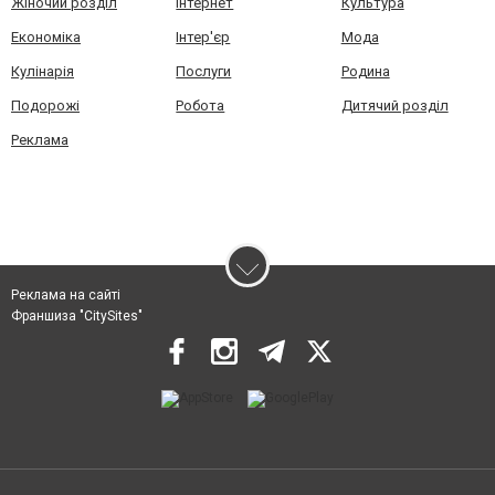
Жіночий розділ
Інтернет
Культура
Економіка
Інтер'єр
Мода
Кулінарія
Послуги
Родина
Подорожі
Робота
Дитячий розділ
Реклама
Реклама на сайті
Франшиза "CitySites"