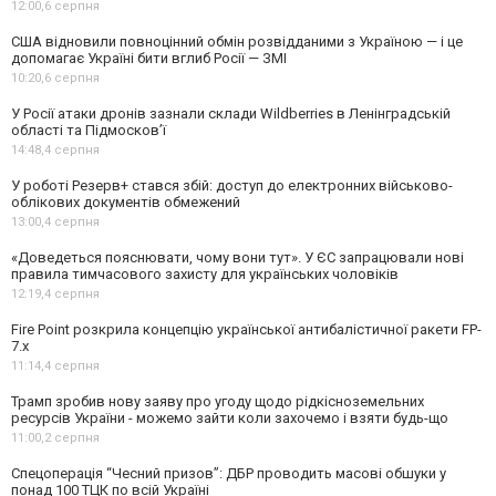
12:00,
6 серпня
США відновили повноцінний обмін розвідданими з Україною — і це
допомагає Україні бити вглиб Росії — ЗМІ
10:20,
6 серпня
У Росії атаки дронів зазнали склади Wildberries в Ленінградській
області та Підмосков’ї
14:48,
4 серпня
У роботі Резерв+ стався збій: доступ до електронних військово-
облікових документів обмежений
13:00,
4 серпня
«Доведеться пояснювати, чому вони тут». У ЄС запрацювали нові
правила тимчасового захисту для українських чоловіків
12:19,
4 серпня
Fire Point розкрила концепцію української антибалістичної ракети FP-
7.x
11:14,
4 серпня
Трамп зробив нову заяву про угоду щодо рідкісноземельних
ресурсів України - можемо зайти коли захочемо і взяти будь-що
11:00,
2 серпня
Спецоперація “Чесний призов”: ДБР проводить масові обшуки у
понад 100 ТЦК по всій Україні