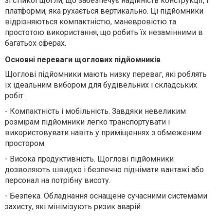
зі стійкої щогли, що забезпечує надійність конструкції, і
платформи, яка рухається вертикально. Ці підйомники
відрізняються компактністю, маневровістю та
простотою використання, що робить їх незамінними в
багатьох сферах.
Основні переваги щоглових підйомників
Щоглові підйомники мають низку переваг, які роблять
їх ідеальним вибором для будівельних і складських
робіт:
-
Компактність і мобільність. Завдяки невеликим
розмірам підйомники легко транспортувати і
використовувати навіть у приміщеннях з обмеженим
простором.
-
Висока продуктивність. Щоглові підйомники
дозволяють швидко і безпечно піднімати вантажі або
персонал на потрібну висоту.
-
Безпека. Обладнання оснащене сучасними системами
захисту, які мінімізують ризик аварій.