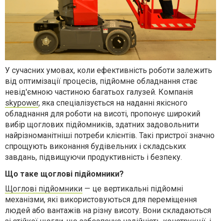
У сучасних умовах, коли ефективність роботи залежить
від оптимізації процесів, підйомне обладнання стає
невід'ємною частиною багатьох галузей. Компанія
skypower
, яка спеціалізується на наданні якісного
обладнання для роботи на висоті, пропонує широкий
вибір щоглових підйомників, здатних задовольнити
найрізноманітніші потреби клієнтів. Такі пристрої значно
спрощують виконання будівельних і складських
завдань, підвищуючи продуктивність і безпеку.
Що таке щоглові підйомники?
Щоглові підйомники
— це вертикальні підйомні
механізми, які використовуються для переміщення
людей або вантажів на різну висоту. Вони складаються