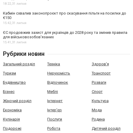
18:22,
31 липня
Кабмін схвалив законопроєкт про скасування пільги на посилки до
€150
15:42,
31 липня
ЄС продовжив захист для українців до 2028 року та змінив правила
для військовозобов'язаних
15:41,
31 липня
Рубрики новин
Загальний розділ
Техніка
Здоров'я
Туризм
Нерухомість
Транспорт
Будівництво
Відпочинок
Розваги
Бізнес
Меблі
Спорт
Жіночий розділ
Інтернет
Культура
Економіка
Інтер'єр
Мода
Кулінарія
Послуги
Родина
Подорожі
Робота
Дитячий розділ