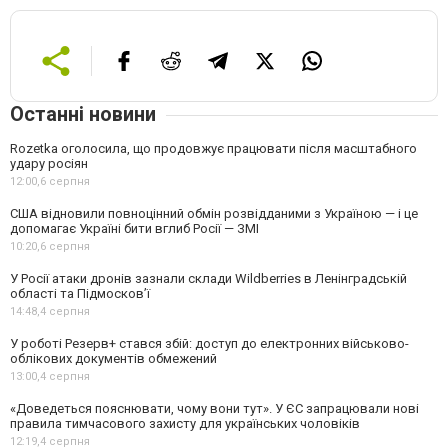
Останні новини
Rozetka оголосила, що продовжує працювати після масштабного
удару росіян
12:00,
6 серпня
США відновили повноцінний обмін розвідданими з Україною — і це
допомагає Україні бити вглиб Росії — ЗМІ
10:20,
6 серпня
У Росії атаки дронів зазнали склади Wildberries в Ленінградській
області та Підмосков’ї
14:48,
4 серпня
У роботі Резерв+ стався збій: доступ до електронних військово-
облікових документів обмежений
13:00,
4 серпня
«Доведеться пояснювати, чому вони тут». У ЄС запрацювали нові
правила тимчасового захисту для українських чоловіків
12:19,
4 серпня