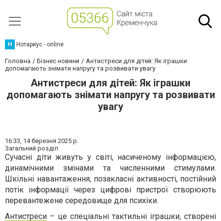
Н
Нотариус - online
Головна
Бізнес новини
Антистреси для дітей: Як іграшки
допомагають знімати напругу та розвивати увагу
Антистреси для дітей: Як іграшки
допомагають знімати напругу та розвивати
увагу
16:33,
14 березня 2025 р.
Загальний розділ
Сучасні діти живуть у світі, насиченому інформацією,
динамічними змінами та численними стимулами.
Шкільні навантаження, позакласні активності, постійний
потік інформації через цифрові пристрої створюють
перевантежене середовище для психіки.
Антистреси
– це спеціальні тактильні іграшки, створені