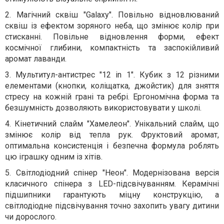
2. Магічний сквіш "Galaxy". Повільно відновлюваний
сквіш із ефектом зоряного неба, що змінює колір при
стисканні. Повільне відновлення форми, ефект
космічної глибини, компактність та заспокійливий
аромат лаванди.
3. Мультитул-антистрес "12 in 1". Кубик з 12 різними
елементами (кнопки, коліщатка, джойстик) для зняття
стресу на кожній грані та ребрі. Ергономічна форма та
безшумність дозволяють використовувати у школі.
4. Кінетичний слайм "Хамелеон". Унікальний слайм, що
змінює колір від тепла рук. Фруктовий аромат,
оптимальна консистенція і безпечна формула роблять
цю іграшку одним із хітів.
5. Світлодіодний спінер "Неон". Модернізована версія
класичного спінера з LED-підсвічуванням. Керамічні
підшипники гарантують міцну конструкцію, а
світлодіодне підсвічування точно захопить увагу дитини
чи дорослого.