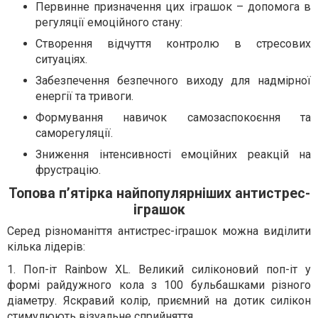
Первинне призначення цих іграшок – допомога в
регуляції емоційного стану:
Створення відчуття контролю в стресових
ситуаціях.
Забезпечення безпечного виходу для надмірної
енергії та тривоги.
Формування навичок самозаспокоєння та
саморегуляції.
Зниження інтенсивності емоційних реакцій на
фрустрацію.
Топова п’ятірка найпопулярніших антистрес-
іграшок
Серед різноманіття антистрес-іграшок можна виділити
кілька лідерів:
1. Поп-іт Rainbow XL. Великий силіконовий поп-іт у
формі райдужного кола з 100 бульбашками різного
діаметру. Яскравий колір, приємний на дотик силікон
стимулюють візуальне сприйняття.