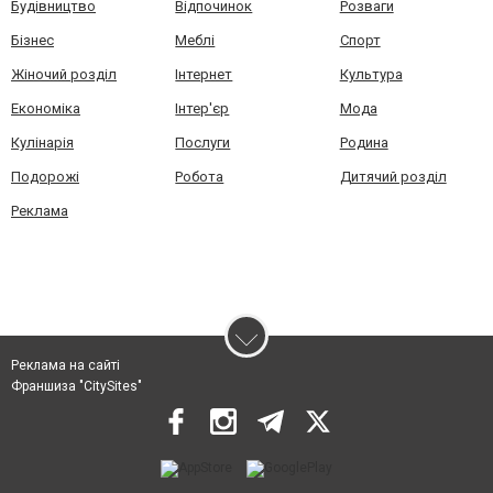
Будівництво
Відпочинок
Розваги
Бізнес
Меблі
Спорт
Жіночий розділ
Інтернет
Культура
Економіка
Інтер'єр
Мода
Кулінарія
Послуги
Родина
Подорожі
Робота
Дитячий розділ
Реклама
Реклама на сайті
Франшиза "CitySites"