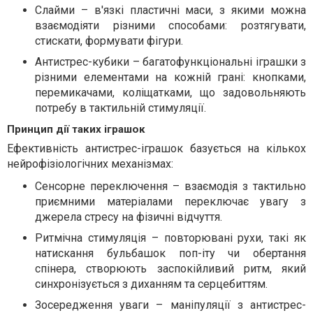
Слайми – в'язкі пластичні маси, з якими можна
взаємодіяти різними способами: розтягувати,
стискати, формувати фігури.
Антистрес-кубики – багатофункціональні іграшки з
різними елементами на кожній грані: кнопками,
перемикачами, коліщатками, що задовольняють
потребу в тактильній стимуляції.
Принцип дії таких іграшок
Ефективність антистрес-іграшок базується на кількох
нейрофізіологічних механізмах:
Сенсорне переключення – взаємодія з тактильно
приємними матеріалами переключає увагу з
джерела стресу на фізичні відчуття.
Ритмічна стимуляція – повторювані рухи, такі як
натискання бульбашок поп-іту чи обертання
спінера, створюють заспокійливий ритм, який
синхронізується з диханням та серцебиттям.
Зосередження уваги – маніпуляції з антистрес-