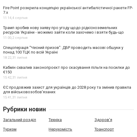
Fire Point розкрила концепцію української антибалістичної ракети FP-
7.x
11:14,
4 серпня
Трамп зробив нову заяву про угоду щодо рідкісноземельних
ресурсів України - можемо зайти коли захочемо і взяти будь-що
11:00,
2 серпня
Спецоперація “Чесний призов”: ДБР проводить масові обшуки у
понад 100 ТЦК по всій Україні
18:22,
31 липня
Кабмін схвалив законопроєкт про скасування пільги на посилки до
€150
15:42,
31 липня
ЄС продовжив захист для українців до 2028 року та змінив правила
для військовозобов'язаних
15:41,
31 липня
Рубрики новин
Загальний розділ
Техніка
Здоров'я
Туризм
Нерухомість
Транспорт