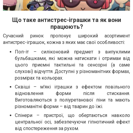
Що таке антистрес-іграшки та як вони
працюють?
Сучасний ринок пропонує широкий асортимент
антистрес-іграшок, кожна з яких має свої особливості:
Поп-іт – силіконовий предмет з випуклими
бульбашками, які можна натискати і отримаи від
цього приємні тактильні та сенсорні (а саме
слухові) відчуття. Доступні у різноманітних формах,
розмірах та кольорах.
Сквіші – м'які іграшки з ефектом повільного
відновлення форми після стискання.
Виготовляються з поліуретанової піни та мають
різноманітні форми – від тварин до їжі.
Спінери – пристрої, що обертаються навколо
центральної осі, забезпечуючи гіпнотичний ефект
від спостереження за рухом.