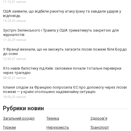
11:15,
31 липня
США заявили, що відбили ракетну атаку Ірану та завдали ударів у
відповідь
14:23,
29 липня
Зустріч Зеленського і Трампа у США триматимуть закритою для
журналістів
11:20,
29 липня
У Франції визнали, що не зможуть загасити лісові пожежі біля Бордо
до осені
12:50,
27 липня
Хто навів балістику під Київ: силовики почали тотальні перевірки
через трагедію
08:00,
27 липня
Іспанія слідом за Францією попросила ЄС про допомогу через лісові
пожежі — у країні оголошено надзвичайну ситуацію
18:00,
25 липня
Рубрики новин
Загальний розділ
Техніка
Здоров'я
Туризм
Нерухомість
Транспорт