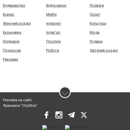
Будівництво
Відпочинок
Розваги
Бізнес
Меблі
Спорт
Жіночий розділ
Інтернет
Культура
Економіка
Інтер'єр
Мода
Кулінарія
Послуги
Родина
Подорожі
Робота
Дитячий розділ
Реклама
Реклама на сайті
Франшиза "CitySites"