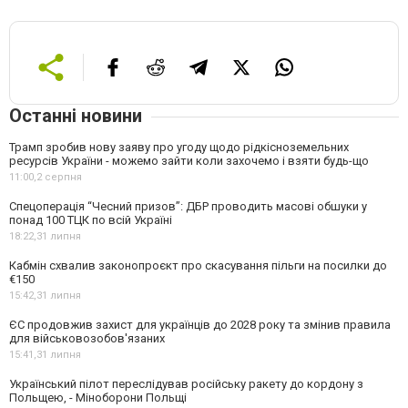
Останні новини
Трамп зробив нову заяву про угоду щодо рідкісноземельних
ресурсів України - можемо зайти коли захочемо і взяти будь-що
11:00,
2 серпня
Спецоперація “Чесний призов”: ДБР проводить масові обшуки у
понад 100 ТЦК по всій Україні
18:22,
31 липня
Кабмін схвалив законопроєкт про скасування пільги на посилки до
€150
15:42,
31 липня
ЄС продовжив захист для українців до 2028 року та змінив правила
для військовозобов'язаних
15:41,
31 липня
Український пілот переслідував російську ракету до кордону з
Польщею, - Міноборони Польщі