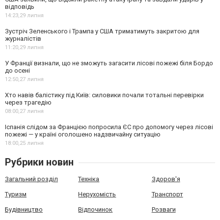
відповідь
14:23,
29 липня
Зустріч Зеленського і Трампа у США триматимуть закритою для
журналістів
11:20,
29 липня
У Франції визнали, що не зможуть загасити лісові пожежі біля Бордо
до осені
12:50,
27 липня
Хто навів балістику під Київ: силовики почали тотальні перевірки
через трагедію
08:00,
27 липня
Іспанія слідом за Францією попросила ЄС про допомогу через лісові
пожежі — у країні оголошено надзвичайну ситуацію
18:00,
25 липня
Рубрики новин
Загальний розділ
Техніка
Здоров'я
Туризм
Нерухомість
Транспорт
Будівництво
Відпочинок
Розваги