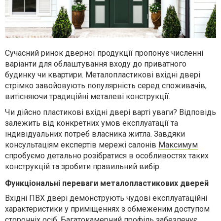
Сучасний ринок дверної продукції пропонує численні
варіанти для облаштування входу до приватного
будинку чи квартири. Металопластикові вхідні двері
стрімко завойовують популярність серед споживачів,
витісняючи традиційні металеві конструкції.
Чи дійсно пластикові вхідні двері варті уваги? Відповідь
залежить від конкретних умов експлуатації та
індивідуальних потреб власника житла. Завдяки
консультаціям експертів мережі салонів
Максимум
спробуємо детально розібратися в особливостях таких
конструкцій та зробити правильний вибір.
Функціональні переваги металопластикових дверей
Вхідні ПВХ двері демонструють чудові експлуатаційні
характеристики у приміщеннях з обмеженим доступом
сторонніх осіб. Багатокамерний профіль забезпечує