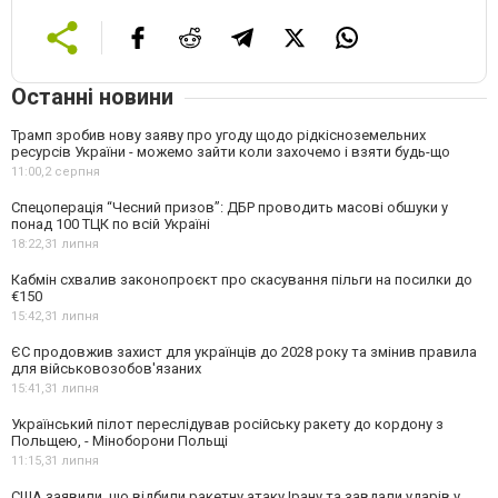
Останні новини
Трамп зробив нову заяву про угоду щодо рідкісноземельних
ресурсів України - можемо зайти коли захочемо і взяти будь-що
11:00,
2 серпня
Спецоперація “Чесний призов”: ДБР проводить масові обшуки у
понад 100 ТЦК по всій Україні
18:22,
31 липня
Кабмін схвалив законопроєкт про скасування пільги на посилки до
€150
15:42,
31 липня
ЄС продовжив захист для українців до 2028 року та змінив правила
для військовозобов'язаних
15:41,
31 липня
Український пілот переслідував російську ракету до кордону з
Польщею, - Міноборони Польщі
11:15,
31 липня
США заявили, що відбили ракетну атаку Ірану та завдали ударів у