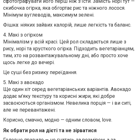
сфотографувати його перш ніж з’їсти. Замість норі тут —
скибочка огірка, яка обгортає рис та ніжного лосося.
Мінімум вуглеводів, максимум зелені.
Фішка: ніяких зайвих калорій, лише легкість та баланс.
4.
Макі з огірком
Мінімалізм у всій красі. Цей рол складається лише з
рису, норі та хрусткого огірка. Підходить вегетаріанцям,
тим, хто на розвантажувальному дні, або просто хоче
щось легке до вечері.
Це суші без ризику переїдання.
5.
Макі з авокадо
Ще один хіт серед вегетаріанських варіантів. Авокадо
додає м’яку текстуру та корисні жири, які добре
засвоюються організмом. Невелика порція — і ви ситі,
але не перевантажені.
Корисно, смачно, модно — одним словом, love.
Як обрати рол на дієті та не зірватися
Головне правило — не гнатись за розміром, а за