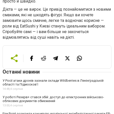
просто й швидко.
Дієта — це не вирок. Це привід познайомитися з новими
смаками, які не шкодять фігурі. Якщо ви хочете
замовити щось смачне, легке та водночас корисне —
роли від EatSushi у Києві стануть ідеальним вибором.
Спробуйте самі — і вам більше не захочеться
відмовлятись від суші навіть на дієті.
Останні новини
У Росії атаки дронів зазнали склади Wildberries в Ленінградській
області та Підмосков’ї
14:48,
4 серпня
У роботі Резерв+ стався збій: доступ до електронних військово-
облікових документів обмежений
13:00,
4 серпня
Fire Point розкрила концепцію української антибалістичної ракети FP-