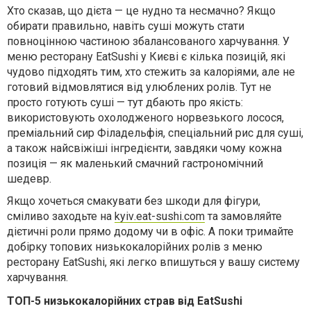
Хто сказав, що дієта — це нудно та несмачно? Якщо
обирати правильно, навіть суші можуть стати
повноцінною частиною збалансованого харчування. У
меню ресторану EatSushi у Києві є кілька позицій, які
чудово підходять тим, хто стежить за калоріями, але не
готовий відмовлятися від улюблених ролів. Тут не
просто готують суші — тут дбають про якість:
використовують охолодженого норвезького лосося,
преміальний сир Філадельфія, спеціальний рис для суші,
а також найсвіжіші інгредієнти, завдяки чому кожна
позиція — як маленький смачний гастрономічний
шедевр.
Якщо хочеться смакувати без шкоди для фігури,
сміливо заходьте на
kyiv
.
eat
-
sushi
.
com
та замовляйте
дієтичні роли прямо додому чи в офіс. А поки тримайте
добірку топових низькокалорійних ролів з меню
ресторану EatSushi, які легко впишуться у вашу систему
харчування.
ТОП-5 низькокалорійних страв від EatSushi