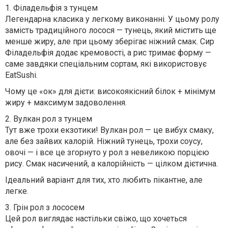
1.
Філадельфія з тунцем
Легендарна класика у легкому виконанні. У цьому ролу
замість традиційного лосося — тунець, який містить ще
менше жиру, але при цьому зберігає ніжний смак. Сир
Філадельфія додає кремовості, а рис тримає форму —
саме завдяки спеціальним сортам, які використовує
EatSushi.
Чому це «ок» для дієти: високоякісний білок + мінімум
жиру + максимум задоволення.
2.
Вулкан рол з тунцем
Тут вже трохи екзотики! Вулкан рол — це вибух смаку,
але без зайвих калорій. Ніжний тунець, трохи соусу,
овочі — і все це згорнуто у рол з невеликою порцією
рису. Смак насичений, а калорійність — цілком дієтична.
Ідеальний варіант для тих, хто любить пікантне, але
легке.
3.
Грін рол з лососем
Цей рол виглядає настільки свіжо, що хочеться