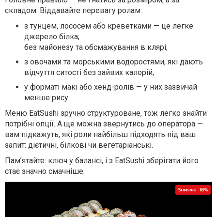
складом. Віддавайте перевагу ролам:
з тунцем, лососем або креветками — це легке
джерело білка;
без майонезу та обсмажування в клярі;
з овочами та морськими водоростями, які дають
відчуття ситості без зайвих калорій;
у форматі макі або хенд-ролів — у них зазвичай
менше рису.
Меню EatSushi зручно структуроване, тож легко знайти
потрібні опції. А ще можна звернутись до оператора —
вам підкажуть, які роли найбільш підходять під ваш
запит: дієтичні, білкові чи вегетаріанські.
Памʼятайте: ключ у балансі, і з EatSushi зберігати його
стає значно смачніше.