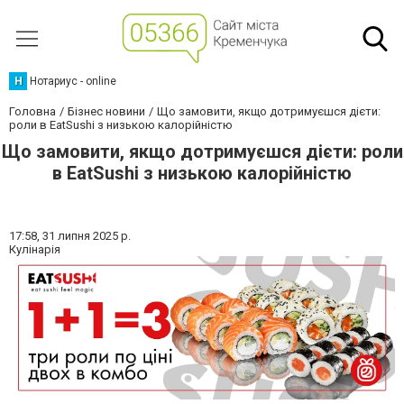
Н
Нотариус - online
Головна
Бізнес новини
Що замовити, якщо дотримуєшся дієти:
роли в EatSushi з низькою калорійністю
Що замовити, якщо дотримуєшся дієти: роли
в EatSushi з низькою калорійністю
17:58,
31 липня 2025 р.
Кулінарія