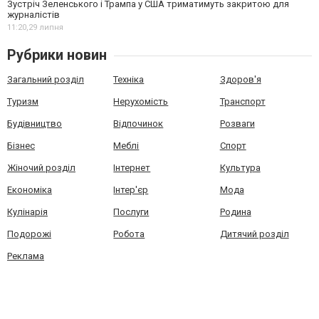
Зустріч Зеленського і Трампа у США триматимуть закритою для
журналістів
11:20,
29 липня
Рубрики новин
Загальний розділ
Техніка
Здоров'я
Туризм
Нерухомість
Транспорт
Будівництво
Відпочинок
Розваги
Бізнес
Меблі
Спорт
Жіночий розділ
Інтернет
Культура
Економіка
Інтер'єр
Мода
Кулінарія
Послуги
Родина
Подорожі
Робота
Дитячий розділ
Реклама