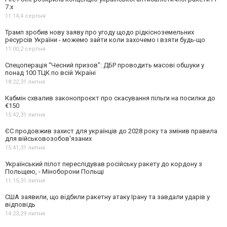
7.x
11:14,
4 серпня
Трамп зробив нову заяву про угоду щодо рідкісноземельних
ресурсів України - можемо зайти коли захочемо і взяти будь-що
11:00,
2 серпня
Спецоперація “Чесний призов”: ДБР проводить масові обшуки у
понад 100 ТЦК по всій Україні
18:22,
31 липня
Кабмін схвалив законопроєкт про скасування пільги на посилки до
€150
15:42,
31 липня
ЄС продовжив захист для українців до 2028 року та змінив правила
для військовозобов'язаних
15:41,
31 липня
Український пілот переслідував російську ракету до кордону з
Польщею, - Міноборони Польщі
11:15,
31 липня
США заявили, що відбили ракетну атаку Ірану та завдали ударів у
відповідь
14:23,
29 липня