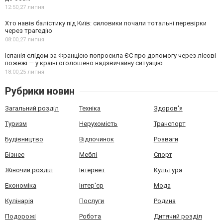
12:50,
27 липня
Хто навів балістику під Київ: силовики почали тотальні перевірки
через трагедію
08:00,
27 липня
Іспанія слідом за Францією попросила ЄС про допомогу через лісові
пожежі — у країні оголошено надзвичайну ситуацію
18:00,
25 липня
Рубрики новин
Загальний розділ
Техніка
Здоров'я
Туризм
Нерухомість
Транспорт
Будівництво
Відпочинок
Розваги
Бізнес
Меблі
Спорт
Жіночий розділ
Інтернет
Культура
Економіка
Інтер'єр
Мода
Кулінарія
Послуги
Родина
Подорожі
Робота
Дитячий розділ