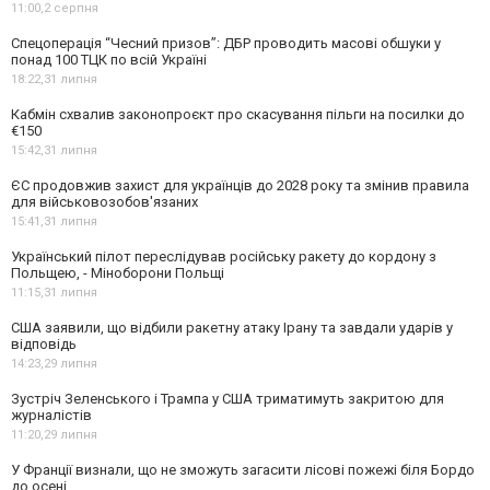
11:00,
2 серпня
Спецоперація “Чесний призов”: ДБР проводить масові обшуки у
понад 100 ТЦК по всій Україні
18:22,
31 липня
Кабмін схвалив законопроєкт про скасування пільги на посилки до
€150
15:42,
31 липня
ЄС продовжив захист для українців до 2028 року та змінив правила
для військовозобов'язаних
15:41,
31 липня
Український пілот переслідував російську ракету до кордону з
Польщею, - Міноборони Польщі
11:15,
31 липня
США заявили, що відбили ракетну атаку Ірану та завдали ударів у
відповідь
14:23,
29 липня
Зустріч Зеленського і Трампа у США триматимуть закритою для
журналістів
11:20,
29 липня
У Франції визнали, що не зможуть загасити лісові пожежі біля Бордо
до осені