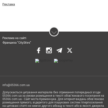
Реклама
Реклама на сайті
Франшиза "CitySites"
info@05366.com.ua
Допускається цитування матеріалів без отримання попередньої згоди
05366.com.ua за умови розміщення в тексті обов'язкового посилання на
05366.com.ua - Сайт міста Кременчука. Для інтернет-видань обов'язкове
розміщення прямого, відкритого для пошукових систем гіперпосилання
на цитовані статті не нижче другого абзацу в тексті або в якості джерела.