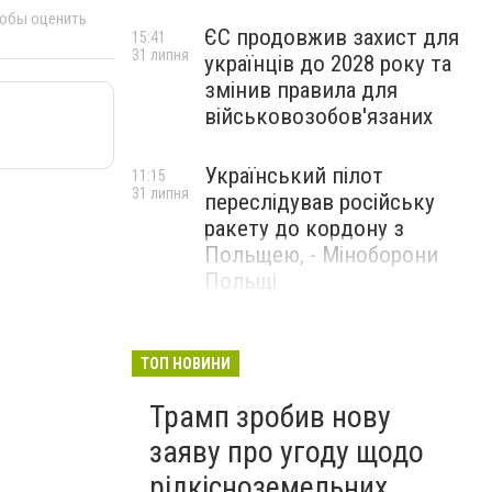
тобы оценить
ЄС продовжив захист для
15:41
31 липня
українців до 2028 року та
змінив правила для
військовозобов'язаних
Український пілот
11:15
31 липня
переслідував російську
ракету до кордону з
Польщею, - Міноборони
Польщі
США заявили, що відбили
14:23
29 липня
ракетну атаку Ірану та
ТОП НОВИНИ
завдали ударів у відповідь
Трамп зробив нову
заяву про угоду щодо
рідкісноземельних