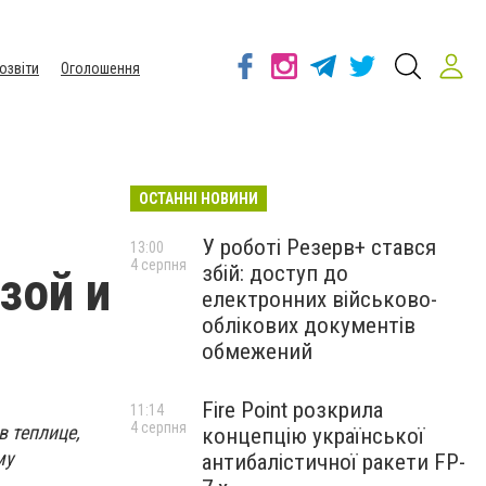
озвіти
Оголошення
ОСТАННІ НОВИНИ
У роботі Резерв+ стався
13:00
4 серпня
збій: доступ до
зой и
електронних військово-
облікових документів
обмежений
Fire Point розкрила
11:14
4 серпня
в теплице,
концепцію української
му
антибалістичної ракети FP-