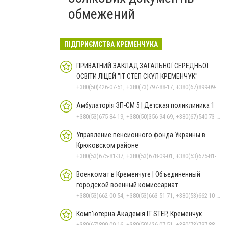
обмежений
ПІДПРИЄМСТВА КРЕМЕНЧУКА
ПРИВАТНИЙ ЗАКЛАД ЗАГАЛЬНОЇ СЕРЕДНЬОЇ
ОСВІТИ ЛІЦЕЙ "ІТ СТЕП СКУЛ КРЕМЕНЧУК"
+380(50)426-07-51, +380(73)797-88-17, +380(67)899-09-16
Амбулаторія ЗП-СМ 5 | Детская поликлиника 1
+380(53)675-84-19, +380(50)356-94-69, +380(67)540-73-87
Управление пенсионного фонда Украины в
Крюковском районе
+380(53)675-81-37, +380(53)678-09-01, +380(53)675-81-32, +380(53)675-81-40, +380(53)675-81-33, +380(53)675-81-38, +380(53)675-81-31, +380(53)678-08-87
Военкомат в Кременчуге | Объединенный
городской военный комиссариат
+380(53)662-00-54, +380(53)663-51-71, +380(53)662-10-35
Комп'ютерна Академія IT STEP, Кременчук
+380(67)899-09-16, +380(50)426-07-51, +380(73)797-88-17