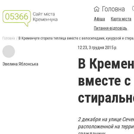
Головна
Афіша
Карта міста
Питання-відповідь
Головна
В Кременчуге сгорела теплица вместе с велосипедами, кукурузой и стир
12:23, 3 грудня 2015 р.
В Кремен
Эвелина Яблонська
вместе с
стиральн
2 декабря на улице Сече
расположенной на терри
гражданину.