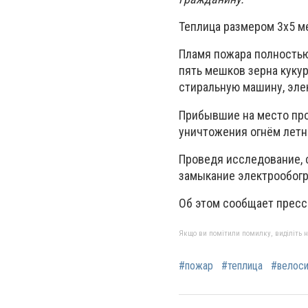
Теплица размером 3х5 ме
Пламя пожара полностью 
пять мешков зерна кукур
стиральную машину, элек
Прибывшие на место про
уничтожения огнём летн
Проведя исследование, 
замыкание электрообогр
Об этом сообщает пресс
Якщо ви помітили помилку, виділіть нео
#пожар
#теплица
#велос