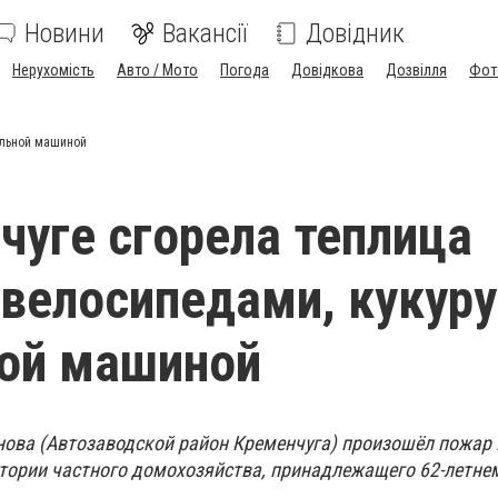
Новини
Вакансії
Довідник
Нерухомість
Авто / Мото
Погода
Довідкова
Дозвілля
Фот
альной машиной
чуге сгорела теплица
 велосипедами, кукуру
ой машиной
нова (Автозаводской район Кременчуга) произошёл пожар 
тории частного домохозяйства, принадлежащего 62-летне