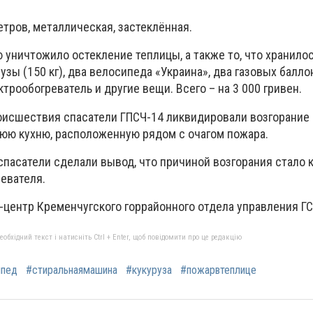
тров, металлическая, застеклённая.
уничтожило остекление теплицы, а также то, что хранилос
узы (150 кг), два велосипеда «Украина», два газовых балло
трообогреватель и другие вещи. Всего – на 3 000 гривен.
исшествия спасатели ГПСЧ-14 ликвидировали возгорание 
юю кухню, расположенную рядом с очагом пожара.
спасатели сделали вывод, что причиной возгорания стало 
евателя.
-центр Кременчугского горрайонного отдела управления Г
бхідний текст і натисніть Ctrl + Enter, щоб повідомити про це редакцію
ипед
#стиральнаямашина
#кукуруза
#пожарвтеплице