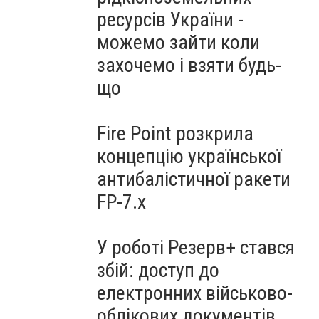
ресурсів України -
можемо зайти коли
захочемо і взяти будь-
що
Fire Point розкрила
концепцію української
антибалістичної ракети
FP-7.x
У роботі Резерв+ стався
збій: доступ до
електронних військово-
облікових документів