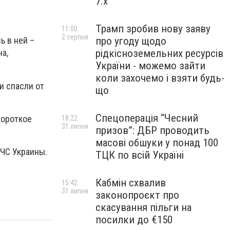
7.x
Трамп зробив нову заяву
11:00
2 серпня
про угоду щодо
ь в ней –
рідкісноземельних ресурсів
на,
України - можемо зайти
коли захочемо і взяти будь-
и спасли от
що
Спецоперація “Чесний
короткое
18:22
31 липня
призов”: ДБР проводить
масові обшуки у понад 100
СЧС Украины.
ТЦК по всій Україні
Кабмін схвалив
15:42
31 липня
законопроєкт про
скасування пільги на
посилки до €150