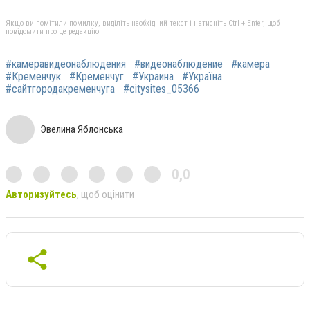
Якщо ви помітили помилку, виділіть необхідний текст і натисніть Ctrl + Enter, щоб
повідомити про це редакцію
#камеравидеонаблюдения
#видеонаблюдение
#камера
#Кременчук
#Кременчуг
#Украина
#Україна
#сайтгородакременчуга
#citysites_05366
Эвелина Яблонська
0,0
Авторизуйтесь
, щоб оцінити