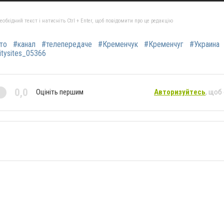
бхідний текст і натисніть Ctrl + Enter, щоб повідомити про це редакцію
то
#канал
#телепередаче
#Кременчук‬
#‎Кременчуг‬
#‎Украина‬
citysites_05366‬
0,0
Оцініть першим
Авторизуйтесь
, щоб