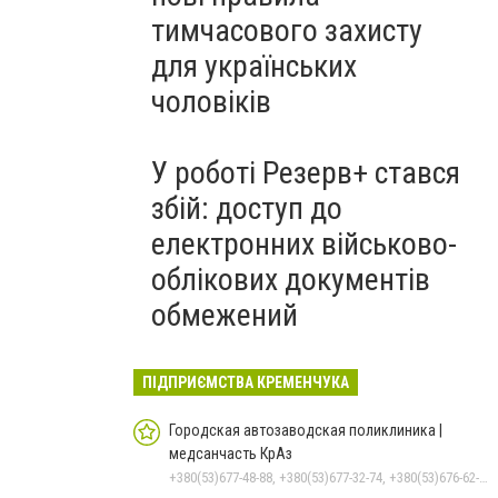
тимчасового захисту
для українських
чоловіків
У роботі Резерв+ стався
збій: доступ до
електронних військово-
облікових документів
обмежений
ПІДПРИЄМСТВА КРЕМЕНЧУКА
Городская автозаводская поликлиника |
медсанчасть КрАз
+380(53)677-48-88, +380(53)677-32-74, +380(53)676-62-99, +380536766187