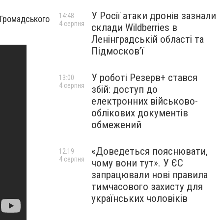
У Росії атаки дронів зазнали
14:48
Громадського
4 серпня
склади Wildberries в
Ленінградській області та
Підмосков’ї
У роботі Резерв+ стався
13:00
4 серпня
збій: доступ до
електронних військово-
облікових документів
обмежений
«Доведеться пояснювати,
12:19
4 серпня
чому вони тут». У ЄС
запрацювали нові правила
тимчасового захисту для
українських чоловіків