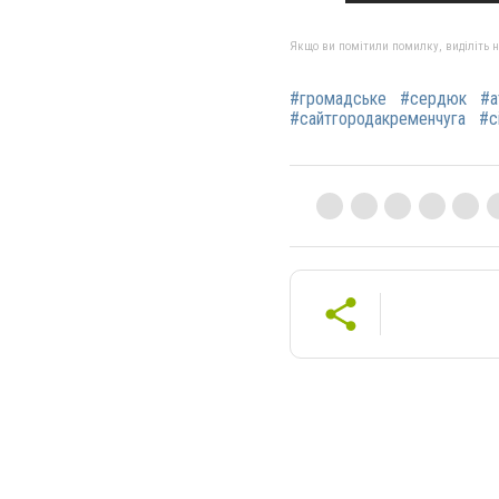
Якщо ви помітили помилку, виділіть нео
#громадське
#сердюк
#а
#‎сайтгородакременчуга‬
#‎