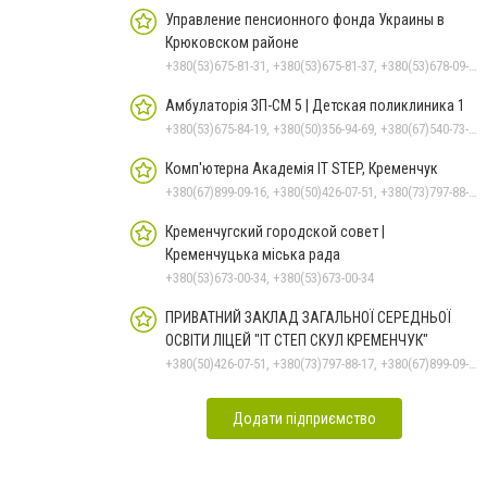
Управление пенсионного фонда Украины в
Крюковском районе
+380(53)675-81-31, +380(53)675-81-37, +380(53)678-09-01, +380(53)675-81-32, +380(53)675-81-40, +380(53)675-81-33, +380(53)675-81-38, +380(53)678-08-87
Амбулаторія ЗП-СМ 5 | Детская поликлиника 1
+380(53)675-84-19, +380(50)356-94-69, +380(67)540-73-87
Комп'ютерна Академія IT STEP, Кременчук
+380(67)899-09-16, +380(50)426-07-51, +380(73)797-88-17
Кременчугский городской совет |
Кременчуцька міська рада
+380(53)673-00-34, +380(53)673-00-34
ПРИВАТНИЙ ЗАКЛАД ЗАГАЛЬНОЇ СЕРЕДНЬОЇ
ОСВІТИ ЛІЦЕЙ "ІТ СТЕП СКУЛ КРЕМЕНЧУК"
+380(50)426-07-51, +380(73)797-88-17, +380(67)899-09-16
Додати підприємство