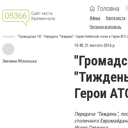
Головна
Афіша
Карта міста
Питання-відповідь
Головна
"Громадське ТБ". Передача "Тиждень": Герои Небесной сотни и Герои АТО 
10:40, 21 лютого 2016 р.
"Громадс
Эвелина Яблонська
"Тиждень
Герои АТ
Передача "Тиждень", по
столичного Евромайдана
Игоря Сердюка.