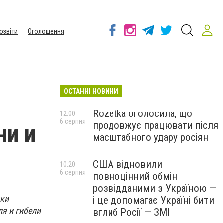
озвіти
Оголошення
ОСТАННІ НОВИНИ
Rozetka оголосила, що
12:00
6 серпня
продовжує працювати після
ни и
масштабного удару росіян
США відновили
10:20
6 серпня
повноцінний обмін
розвідданими з Україною —
ики
і це допомагає Україні бити
я и гибели
вглиб Росії — ЗМІ