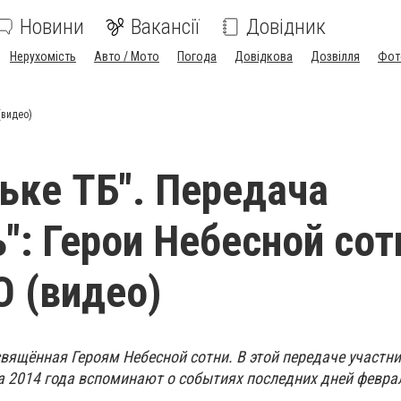
Новини
Вакансії
Довідник
Нерухомість
Авто / Мото
Погода
Довідкова
Дозвілля
Фот
(видео)
ьке ТБ". Передача
": Герои Небесной сот
О (видео)
свящённая Героям Небесной сотни. В этой передаче участн
 2014 года вспоминают о событиях последних дней феврал