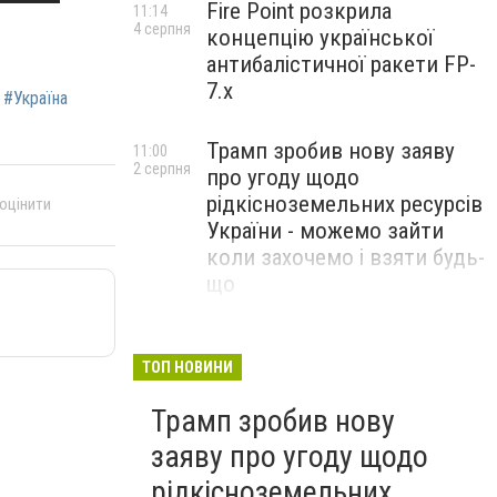
Fire Point розкрила
11:14
4 серпня
концепцію української
антибалістичної ракети FP-
7.x
#‎Україна‬
Трамп зробив нову заяву
11:00
2 серпня
про угоду щодо
рідкісноземельних ресурсів
 оцінити
України - можемо зайти
коли захочемо і взяти будь-
що
Спецоперація “Чесний
18:22
31 липня
призов”: ДБР проводить
ТОП НОВИНИ
масові обшуки у понад 100
Трамп зробив нову
ТЦК по всій Україні
заяву про угоду щодо
рідкісноземельних