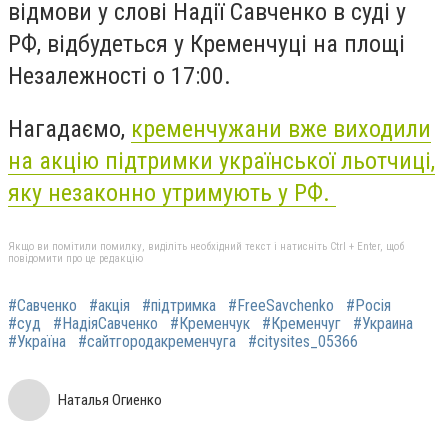
відмови у слові Надії Савченко в суді у
РФ, відбудеться у Кременчуці на площі
Незалежності о 17:00.
Нагадаємо,
кременчужани вже виходили
на акцію підтримки української льотчиці,
яку незаконно утримують у РФ.
Якщо ви помітили помилку, виділіть необхідний текст і натисніть Ctrl + Enter, щоб
повідомити про це редакцію
#Савченко
#акція
#підтримка
#FreeSavchenko
#Росія
#суд
#НадіяСавченко
#Кременчук‬
#‎Кременчуг‬
#‎Украина‬
#‎Україна‬
#‎сайтгородакременчуга‬
#‎citysites_05366‬
Наталья Огиенко