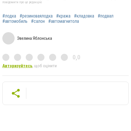
повідомити про це редакцію
#лодка
#резиноваялодка
#кража
#кладовка
#подвал
#автомобиль
#салон
#автомагнитола
Эвелина Яблонська
0,0
Авторизуйтесь
, щоб оцінити