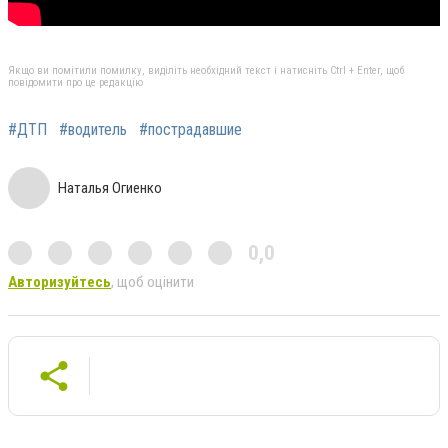
Якщо ви помітили помилку, виділіть необхідний текст і натисніть Ctrl + Enter, щоб
повідомити про це редакцію
#ДТП
#водитель
#пострадавшие
Наталья Огиенко
0,0
Авторизуйтесь
, щоб оцінити