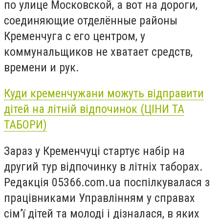
по улице Московской, а вот на дороги,
соединяющие отделённые районы
Кременчуга с его центром, у
коммунальщиков не хватает средств,
времени и рук.
Куди кременчужани можуть відправити
дітей на літній відпочинок (ЦІНИ ТА
ТАБОРИ)
Зараз у Кременчуці стартує набір на
другий тур відпочинку в літніх таборах.
Редакція 05366.com.ua поспілкувалася з
працівниками Управлінням у справах
сім’ї дітей та молоді і дізналася, в яких