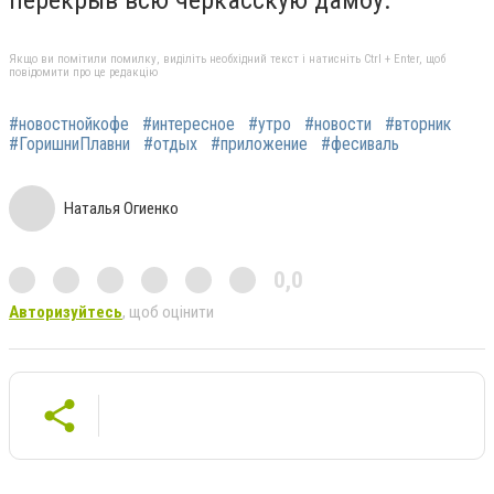
Якщо ви помітили помилку, виділіть необхідний текст і натисніть Ctrl + Enter, щоб
повідомити про це редакцію
#новостнойкофе
#интересное
#утро
#новости
#вторник
#ГоришниПлавни
#отдых
#приложение
#фесиваль
Наталья Огиенко
0,0
Авторизуйтесь
, щоб оцінити