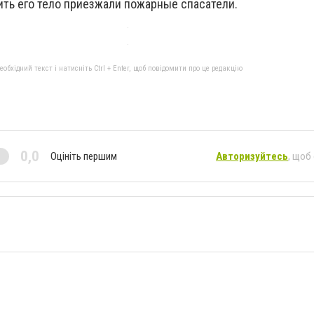
ть его тело приезжали пожарные спасатели.
бхідний текст і натисніть Ctrl + Enter, щоб повідомити про це редакцію
0,0
Оцініть першим
Авторизуйтесь
, щоб