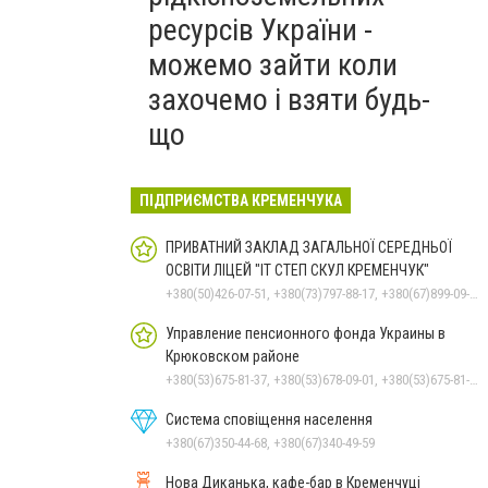
ресурсів України -
можемо зайти коли
захочемо і взяти будь-
що
ПІДПРИЄМСТВА КРЕМЕНЧУКА
ПРИВАТНИЙ ЗАКЛАД ЗАГАЛЬНОЇ СЕРЕДНЬОЇ
ОСВІТИ ЛІЦЕЙ "ІТ СТЕП СКУЛ КРЕМЕНЧУК"
+380(50)426-07-51, +380(73)797-88-17, +380(67)899-09-16
Управление пенсионного фонда Украины в
Крюковском районе
+380(53)675-81-37, +380(53)678-09-01, +380(53)675-81-32, +380(53)675-81-40, +380(53)675-81-33, +380(53)675-81-38, +380(53)675-81-31, +380(53)678-08-87
Система сповіщення населення
+380(67)350-44-68, +380(67)340-49-59
Нова Диканька, кафе-бар в Кременчуці