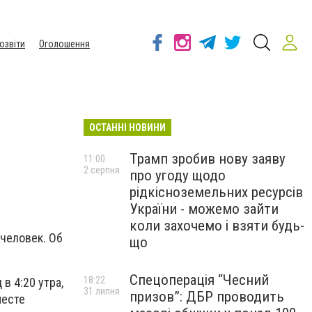
озвіти
Оголошення
ОСТАННІ НОВИНИ
Трамп зробив нову заяву
11:00
2 серпня
про угоду щодо
рідкісноземельних ресурсів
України - можемо зайти
коли захочемо і взяти будь-
 человек. Об
що
Спецоперація “Чесний
18:22
в 4:20 утра,
31 липня
призов”: ДБР проводить
месте