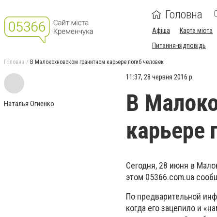
Головна
Афіша
Карта міста
Питання-відповідь
Головна
В Малокохновском гранитном карьере погиб человек
11:37, 28 червня 2016 р.
В Малоко
Наталья Огиенко
карьере 
Сегодня, 28 июня в Мало
этом 05366.com.ua сооб
По предварительной инфо
когда его зацепило и «н