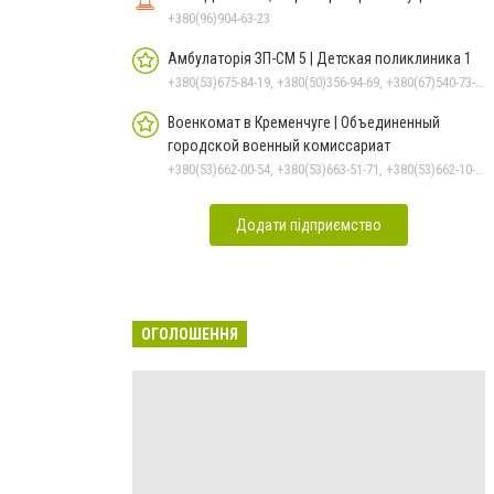
+380(96)904-63-23
Амбулаторія ЗП-СМ 5 | Детская поликлиника 1
+380(53)675-84-19, +380(50)356-94-69, +380(67)540-73-87
Военкомат в Кременчуге | Объединенный
городской военный комиссариат
+380(53)662-00-54, +380(53)663-51-71, +380(53)662-10-35
Додати підприємство
ОГОЛОШЕННЯ