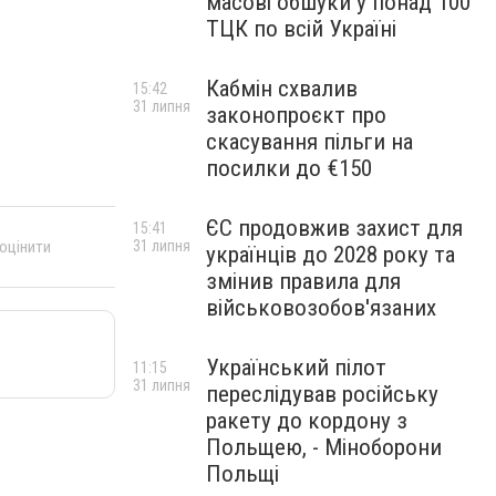
масові обшуки у понад 100
ТЦК по всій Україні
Кабмін схвалив
15:42
31 липня
законопроєкт про
скасування пільги на
посилки до €150
ЄС продовжив захист для
15:41
 оцінити
31 липня
українців до 2028 року та
змінив правила для
військовозобов'язаних
Український пілот
11:15
31 липня
переслідував російську
ракету до кордону з
Польщею, - Міноборони
Польщі