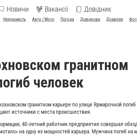
Новини
Вакансії
Довідник
Нерухомість
Авто / Мото
Погода
Довідкова
Дозвілля
Фот
хновском гранитном
погиб человек
кохновском гранитном карьере по улице Ярмарочной погиб
щают источники с места происшествия.
рмации, 40-летний работник предприятия совершал обход 
амотало» на одну из мощностей карьера. Мужчина погиб на 