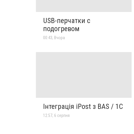
USB-перчатки с
подогревом
00:43, Вчора
Інтеграція iPost з BAS / 1C
12:57, 6 серпня