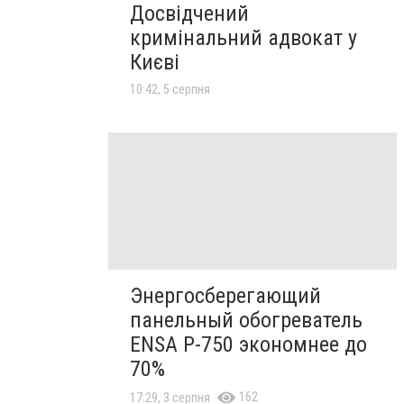
Досвідчений
кримінальний адвокат у
Києві
10:42, 5 серпня
Энергосберегающий
панельный обогреватель
ENSA Р-750 экономнее до
70%
162
17:29, 3 серпня