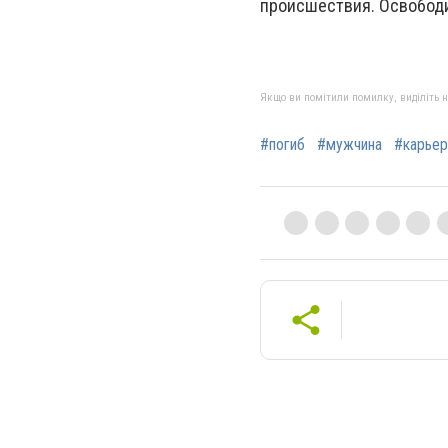
происшествия. Освободи
Якщо ви помітили помилку, виділіть нео
#погиб
#мужчина
#карьер