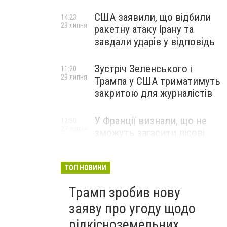
США заявили, що відбили
14:23
29 липня
ракетну атаку Ірану та
завдали ударів у відповідь
Зустріч Зеленського і
11:20
29 липня
Трампа у США триматимуть
закритою для журналістів
У Франції визнали, що не
12:50
27 липня
зможуть загасити лісові
пожежі біля Бордо до осені
ТОП НОВИНИ
Трамп зробив нову
заяву про угоду щодо
рідкісноземельних