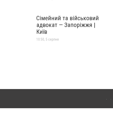
Сімейний та військовий
адвокат — Запоріжжя |
Київ
10:50, 5 серпня
ременчука. Для інтернет-видань обов'язкове розміщення прямого, відкритого для