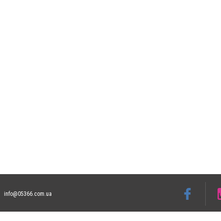
info@05366.com.ua
Допускається цитування матеріалів без отримання попередньої згоди 05366.com.ua з