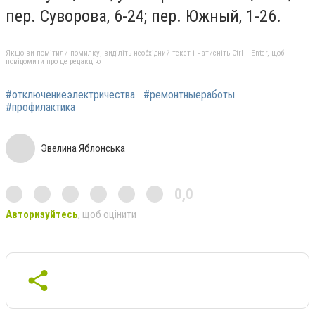
пер. Суворова, 6-24; пер. Южный, 1-26.
Якщо ви помітили помилку, виділіть необхідний текст і натисніть Ctrl + Enter, щоб
повідомити про це редакцію
#отключениеэлектричества
#ремонтныеработы
#профилактика
Эвелина Яблонська
0,0
Авторизуйтесь
, щоб оцінити