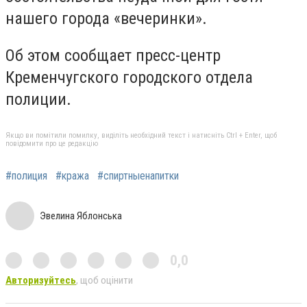
нашего города «вечеринки».
Об этом сообщает пресс-центр
Кременчугского городского отдела
полиции.
Якщо ви помітили помилку, виділіть необхідний текст і натисніть Ctrl + Enter, щоб
повідомити про це редакцію
#полиция
#кража
#спиртныенапитки
Эвелина Яблонська
0,0
Авторизуйтесь
, щоб оцінити