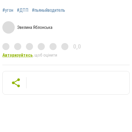
#угон
#ДТП
#пьяныйводитель
Эвелина Яблонська
0,0
Авторизуйтесь
, щоб оцінити