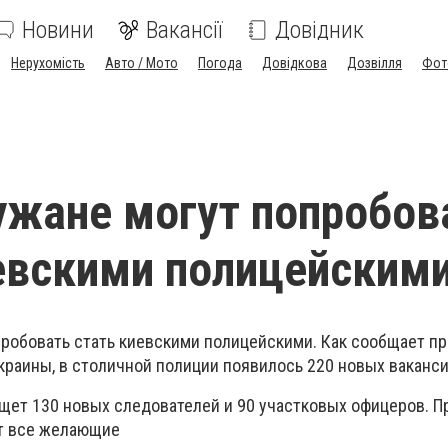
Новини
Вакансії
Довідник
Нерухомість
Авто / Мото
Погода
Довідкова
Дозвілля
Фот
жане могут попробов
евскими полицейским
робовать стать киевскими полицейскими. Как сообщает п
краины, в столичной полиции появилось 220 новых ваканси
щет 130 новых следователей и 90 участковых офицеров. П
ут все желающие