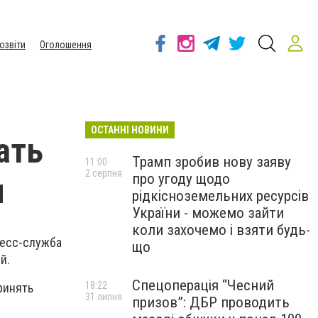
озвіти
Оголошення
ОСТАННІ НОВИНИ
ать
Трамп зробив нову заяву
11:00
2 серпня
про угоду щодо
и
рідкісноземельних ресурсів
України - можемо зайти
коли захочемо і взяти будь-
ресс-служба
що
й.
Спецоперація “Чесний
18:22
ринять
31 липня
призов”: ДБР проводить