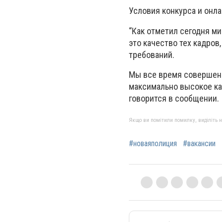
Условия конкурса и онл
“Как отметил сегодня ми
это качество тех кадров
требований.
Мы все время совершенс
максимально высокое ка
говорится в сообщении.
Якщо ви помітили помилку, виділіть нео
#новаяполиция
#вакансии