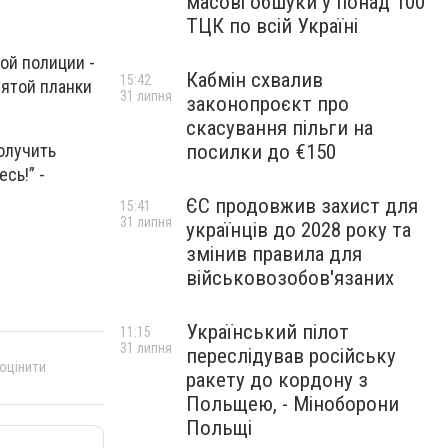
масові обшуки у понад 100
ТЦК по всій Україні
ой полиции -
Кабмін схвалив
15:42
нятой планки
31 липня
законопроєкт про
скасування пільги на
олучить
посилки до €150
сь!” -
ЄС продовжив захист для
15:41
31 липня
українців до 2028 року та
змінив правила для
військовозобов'язаних
Український пілот
11:15
31 липня
переслідував російську
 оцінити
ракету до кордону з
Польщею, - Міноборони
Польщі