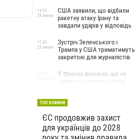
США заявили, що відбили
14:23
29 липня
ракетну атаку Ірану та
завдали ударів у відповідь
Зустріч Зеленського і
11:20
29 липня
Трампа у США триматимуть
закритою для журналістів
У Франції визнали, що не
12:50
27 липня
зможуть загасити лісові
пожежі біля Бордо до осені
ТОП НОВИНИ
ЄС продовжив захист
для українців до 2028
року та змінив правила