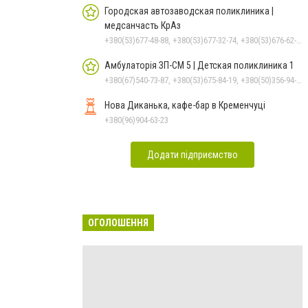
Городская автозаводская поликлиника |
медсанчасть КрАз
+380(53)677-48-88, +380(53)677-32-74, +380(53)676-62-99, +380536766187
Амбулаторія ЗП-СМ 5 | Детская поликлиника 1
+380(67)540-73-87, +380(53)675-84-19, +380(50)356-94-69
Нова Диканька, кафе-бар в Кременчуці
+380(96)904-63-23
Додати підприємство
ОГОЛОШЕННЯ