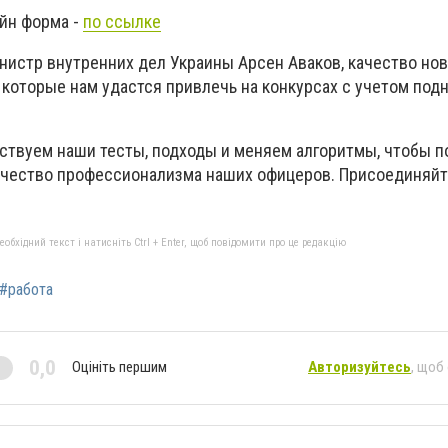
айн форма -
по ссылке
нистр внутренних дел Украины Арсен Аваков, качество нов
, которые нам удастся привлечь на конкурсах с учетом под
твуем наши тесты, подходы и меняем алгоритмы, чтобы п
чество профессионализма наших офицеров. Присоединяйте
бхідний текст і натисніть Ctrl + Enter, щоб повідомити про це редакцію
#работа
0,0
Оцініть першим
Авторизуйтесь
, щоб