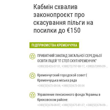
Кабмін схвалив
законопроєкт про
скасування пільги на
посилки до €150
ПІДПРИЄМСТВА КРЕМЕНЧУКА
ПРИВАТНИЙ ЗАКЛАД ЗАГАЛЬНОЇ СЕРЕДНЬОЇ
ОСВІТИ ЛІЦЕЙ "ІТ СТЕП СКУЛ КРЕМЕНЧУК"
+380(50)426-07-51, +380(73)797-88-17, +380(67)899-09-16
Кременчугский городской совет |
Кременчуцька міська рада
+380(53)673-00-34, +380(53)673-00-34
Управление пенсионного фонда Украины в
Крюковском районе
+380(53)678-08-87, +380(53)675-81-37, +380(53)678-09-01, +380(53)675-81-32, +380(53)675-81-40, +380(53)675-81-33, +380(53)675-81-38, +380(53)675-81-31