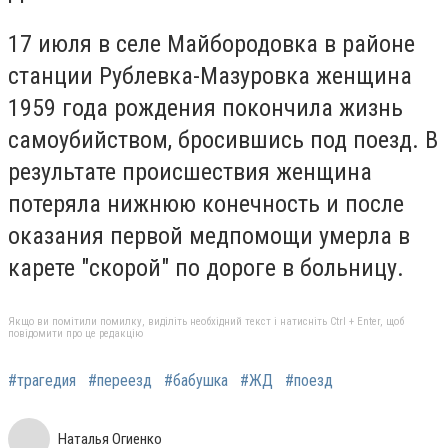
17 июля в селе Майбородовка в районе
станции Рублевка-Мазуровка женщина
1959 года рождения покончила жизнь
самоубийством, бросившись под поезд. В
результате происшествия женщина
потеряла нижнюю конечность и после
оказания первой медпомощи умерла в
карете "скорой" по дороге в больницу.
Якщо ви помітили помилку, виділіть необхідний текст і натисніть Ctrl + Enter, щоб
повідомити про це редакцію
#трагедия
#переезд
#бабушка
#ЖД
#поезд
Наталья Огиенко