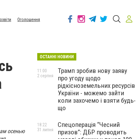
озвіти
Оголошення
ОСТАННІ НОВИНИ
сь
Трамп зробив нову заяву
11:00
2 серпня
про угоду щодо
а
рідкісноземельних ресурсів
України - можемо зайти
коли захочемо і взяти будь-
що
Спецоперація “Чесний
18:22
31 липня
нам осенью
призов”: ДБР проводить
ния