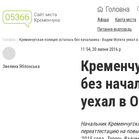
Головна
Афіша
Карта міста
Питання-відповідь
Головна
Кременчугская полиция осталась без начальника - Вадим Могила уехал 
11:54, 20 липня 2016 р.
Кременчу
Эвелина Яблонська
без нача
уехал в 
Начальник Кременчугск
переаттестацию на повы
2015 года. Теперь Вади