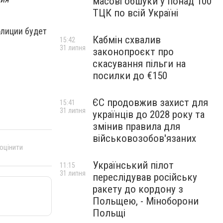
масові обшуки у понад 100
ТЦК по всій Україні
олиции будет
Кабмін схвалив
15:42
31 липня
законопроєкт про
скасування пільги на
посилки до €150
ЄС продовжив захист для
15:41
31 липня
українців до 2028 року та
змінив правила для
військовозобов'язаних
 оцінити
Український пілот
11:15
31 липня
переслідував російську
ракету до кордону з
Польщею, - Міноборони
Польщі