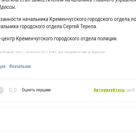
Одессы.
занности начальника Кременчугского городского отдела п
альника городского отдела Сергей Терела.
-центр Кременчугского городского отдела полиции.
бхідний текст і натисніть Ctrl + Enter, щоб повідомити про це редакцію
ция
#начальник
0,0
Оцініть першим
Авторизуйтесь
, щоб