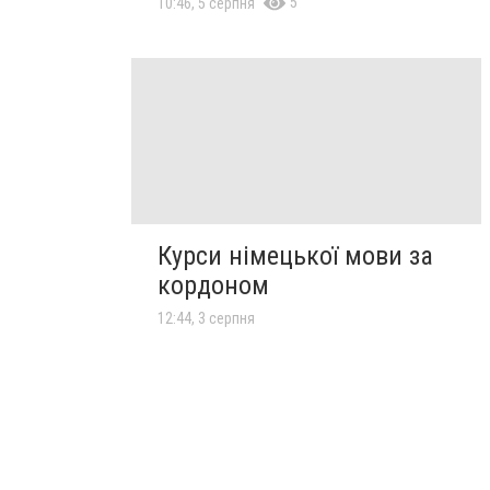
5
10:46, 5 серпня
Курси німецької мови за
кордоном
12:44, 3 серпня