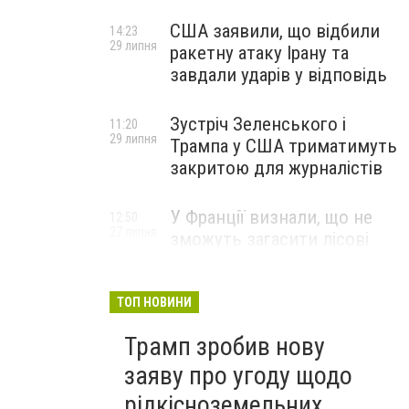
США заявили, що відбили
14:23
29 липня
ракетну атаку Ірану та
завдали ударів у відповідь
Зустріч Зеленського і
11:20
29 липня
Трампа у США триматимуть
закритою для журналістів
У Франції визнали, що не
12:50
27 липня
зможуть загасити лісові
пожежі біля Бордо до осені
ТОП НОВИНИ
Трамп зробив нову
заяву про угоду щодо
рідкісноземельних