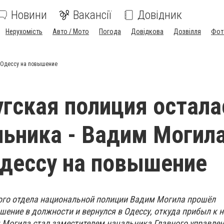
Новини
Вакансії
Довідник
Нерухомість
Авто / Мото
Погода
Довідкова
Дозвілля
Фот
в Одессу на повышение
гская полиция остала
льника - Вадим Могил
Одессу на повышение
ого отдела национальной полиции Вадим Могила прошёл
шение в должности и вернулся в Одессу, откуда прибыл к 
м Могила стал заместителем начальника Главного управле