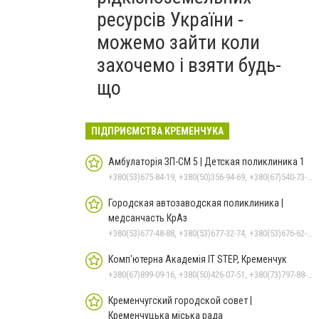
ресурсів України -
можемо зайти коли
захочемо і взяти будь-
що
ПІДПРИЄМСТВА КРЕМЕНЧУКА
Амбулаторія ЗП-СМ 5 | Детская поликлиника 1
+380(53)675-84-19, +380(50)356-94-69, +380(67)540-73-87
Городская автозаводская поликлиника |
медсанчасть КрАз
+380(53)677-48-88, +380(53)677-32-74, +380(53)676-62-99, +380536766187
Комп'ютерна Академія IT STEP, Кременчук
+380(67)899-09-16, +380(50)426-07-51, +380(73)797-88-17
Кременчугский городской совет |
Кременчуцька міська рада