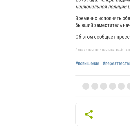
национальной полиции 
Временно исполнять обя
бывший заместитель нач
Об этом сообщает пресс
Якщо ви помітили помилку, виділіть нео
#повышение
#переаттеста