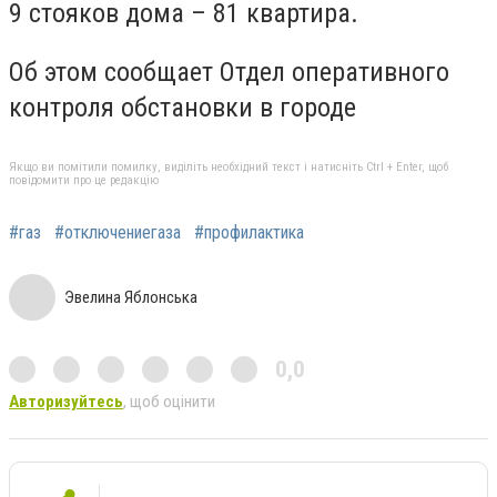
9 стояков дома – 81 квартира.
Об этом сообщает Отдел оперативного
контроля обстановки в городе
Якщо ви помітили помилку, виділіть необхідний текст і натисніть Ctrl + Enter, щоб
повідомити про це редакцію
#газ
#отключениегаза
#профилактика
Эвелина Яблонська
0,0
Авторизуйтесь
, щоб оцінити