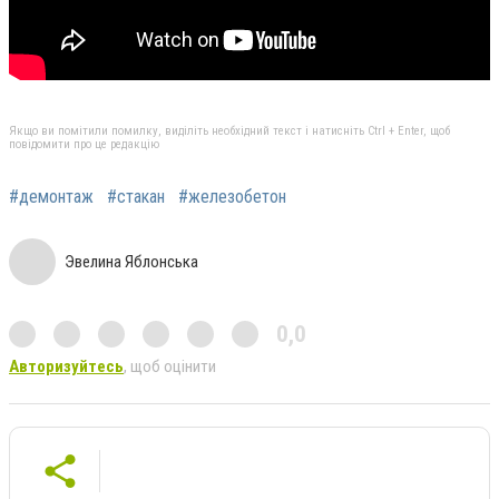
Якщо ви помітили помилку, виділіть необхідний текст і натисніть Ctrl + Enter, щоб
повідомити про це редакцію
#демонтаж
#стакан
#железобетон
Эвелина Яблонська
0,0
Авторизуйтесь
, щоб оцінити