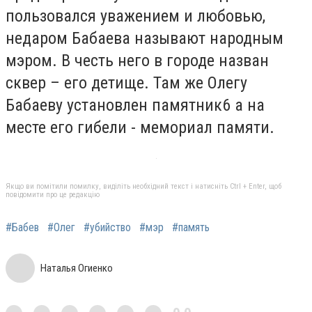
пользовался уважением и любовью,
недаром Бабаева называют народным
мэром. В честь него в городе назван
сквер – его детище. Там же Олегу
Бабаеву установлен памятник6 а на
месте его гибели - мемориал памяти.
Якщо ви помітили помилку, виділіть необхідний текст і натисніть Ctrl + Enter, щоб
повідомити про це редакцію
#Бабев
#Олег
#убийство
#мэр
#память
Наталья Огиенко