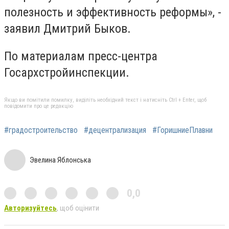
полезность и эффективность реформы», -
заявил Дмитрий Быков.
По материалам пресс-центра
Госархстройинспекции.
Якщо ви помітили помилку, виділіть необхідний текст і натисніть Ctrl + Enter, щоб
повідомити про це редакцію
#градостроительство
#децентрализация
#ГоришниеПлавни
Эвелина Яблонська
0,0
Авторизуйтесь
, щоб оцінити