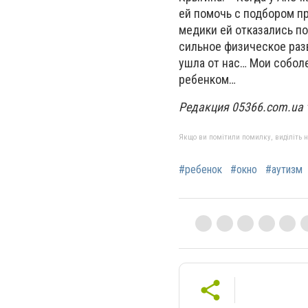
ей помочь с подбором пр
медики ей отказались по
сильное физическое разв
ушла от нас… Мои собо
ребенком…
Редакция 05366.com.ua 
Якщо ви помітили помилку, виділіть нео
#ребенок
#окно
#аутизм