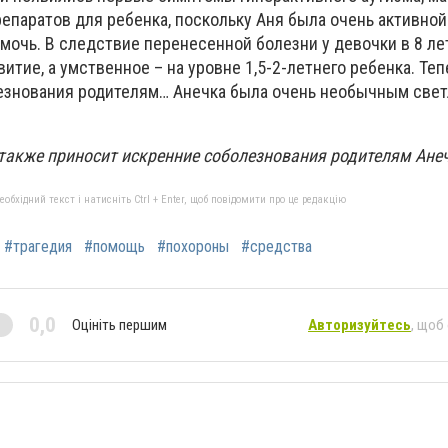
епаратов для ребенка, поскольку Аня была очень активной
мочь. В следствие перенесенной болезни у девочки в 8 ле
итие, а умственное – на уровне 1,5-2-летнего ребенка. Те
лезнования родителям… Анечка была очень необычным све
также приносит искренние соболезнования родителям Ане
бхідний текст і натисніть Ctrl + Enter, щоб повідомити про це редакцію
#трагедия
#помощь
#похороны
#средства
0,0
Оцініть першим
Авторизуйтесь
, щоб