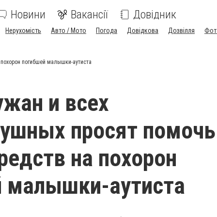
Новини
Вакансії
Довідник
Нерухомість
Авто / Мото
Погода
Довідкова
Дозвілля
Фот
 похорон погибшей малышки-аутиста
жан и всех
ушных просят помочь
редств на похорон
й малышки-аутиста