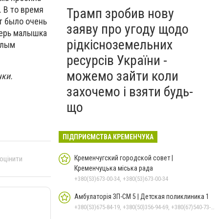
. В то время
Трамп зробив нову
т было очень
заяву про угоду щодо
перь малышка
рідкісноземельних
тлым
ресурсів України -
можемо зайти коли
чки.
захочемо і взяти будь-
що
ПІДПРИЄМСТВА КРЕМЕНЧУКА
Кременчугский городской совет |
 оцінити
Кременчуцька міська рада
+380(53)673-00-34, +380(53)673-00-34
Амбулаторія ЗП-СМ 5 | Детская поликлиника 1
+380(53)675-84-19, +380(50)356-94-69, +380(67)540-73-87