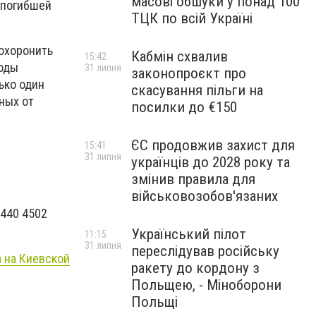
масові обшуки у понад 100
 погибшей
ТЦК по всій Україні
похоронить
Кабмін схвалив
15:42
ходы
31 липня
законопроєкт про
ько один
скасування пільги на
ных от
посилки до €150
ЄС продовжив захист для
15:41
31 липня
українців до 2028 року та
змінив правила для
військовозобов'язаних
2440 4502
Український пілот
11:15
31 липня
переслідував російську
а на Киевской
ракету до кордону з
Польщею, - Міноборони
Польщі