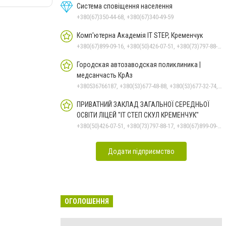
Система сповіщення населення
+380(67)350-44-68, +380(67)340-49-59
Комп'ютерна Академія IT STEP, Кременчук
+380(67)899-09-16, +380(50)426-07-51, +380(73)797-88-17
Городская автозаводская поликлиника |
медсанчасть КрАз
+380536766187, +380(53)677-48-88, +380(53)677-32-74, +380(53)676-62-99
ПРИВАТНИЙ ЗАКЛАД ЗАГАЛЬНОЇ СЕРЕДНЬОЇ
ОСВІТИ ЛІЦЕЙ "ІТ СТЕП СКУЛ КРЕМЕНЧУК"
+380(50)426-07-51, +380(73)797-88-17, +380(67)899-09-16
Додати підприємство
ОГОЛОШЕННЯ