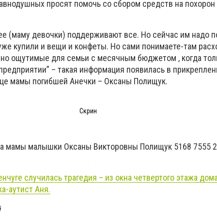
авнодушных просят помочь со сбором средств на похорон
ее (маму девочки) поддерживают все. Но сейчас им надо 
уже купили и вещи и конфеты. Но сами понимаете-там рас
но ощутимые для семьи с месячным бюджетом , когда тол
 предприятии” – такая информация появилась в прикреплен
ице мамы погибшей Анечки – Оксаны Полищук.
Скрин
ка мамы малышки Оксаны Викторовны Полищук 5168 7555 
енчуге случилась трагедия – из окна четвертого этажа дом
а-аутист Аня.
й