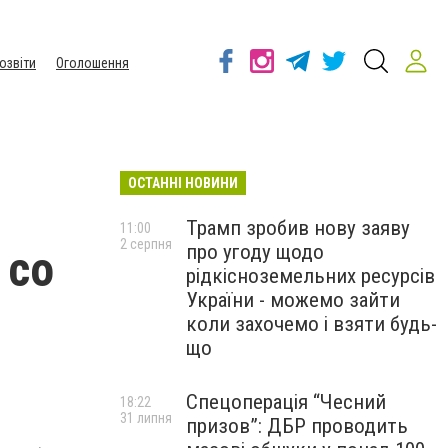
озвіти
Оголошення
ОСТАННІ НОВИНИ
Трамп зробив нову заяву
11:00
2 серпня
про угоду щодо
 со
рідкісноземельних ресурсів
України - можемо зайти
коли захочемо і взяти будь-
що
Спецоперація “Чесний
18:22
31 липня
призов”: ДБР проводить