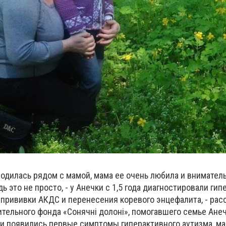
ходилась рядом с мамой, мама ее очень любила и внимател
ь это не просто, - у Анечки с 1,5 года диагностировали ги
 прививки АКДС и перенесения коревого энцефалита, - рас
тельного фонда «Сонячні долоні», помогавшего семье Анеч
чки появились первые симптомы гиперактивного аутизма, м