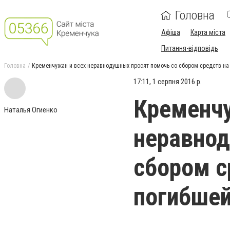
Головна
Афіша
Карта міста
Питання-відповідь
Головна
Кременчужан и всех неравнодушных просят помочь со сбором средств на
17:11, 1 серпня 2016 р.
Кременчу
Наталья Огиенко
неравнод
сбором с
погибше