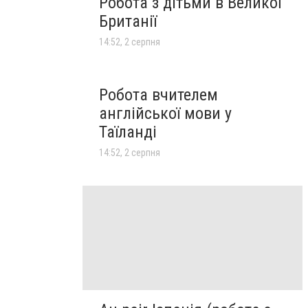
Робота з дітьми в Великої
Британії
14:52, 2 серпня
Робота вчителем
англійської мови у
Таїланді
14:52, 2 серпня