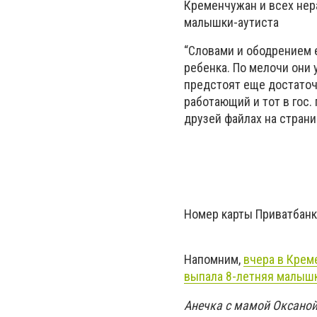
Кременчужан и всех нер
малышки-аутиста
“Словами и ободрением 
ребенка. По мелочи они 
предстоят еще достаточ
работающий и тот в гос.
друзей файлах на стран
Номер карты Приватбан
Напомним,
вчера в Крем
выпала 8-летняя малышк
Анечка с мамой Оксано