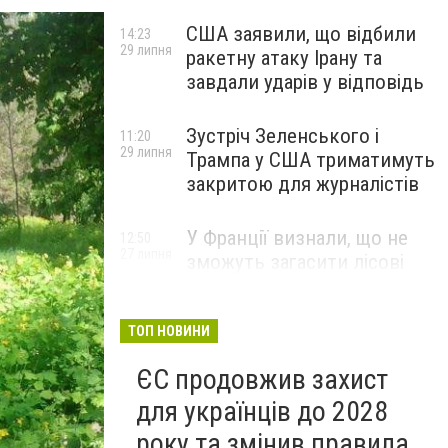
США заявили, що відбили
14:23
29 липня
ракетну атаку Ірану та
завдали ударів у відповідь
Зустріч Зеленського і
11:20
29 липня
Трампа у США триматимуть
закритою для журналістів
У Франції визнали, що не
12:50
27 липня
зможуть загасити лісові
пожежі біля Бордо до осені
ТОП НОВИНИ
ЄС продовжив захист
для українців до 2028
року та змінив правила