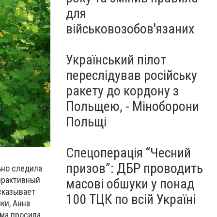
для
військовозобов'язаних
Український пілот
переслідував російську
ракету до кордону з
Польщею, - Міноборони
Польщі
Спецоперація “Чесний
призов”: ДБР проводить
ьно следила
перактивный
масові обшуки у понад
сказывает
100 ТЦК по всій Україні
ки, Анна
ама просила