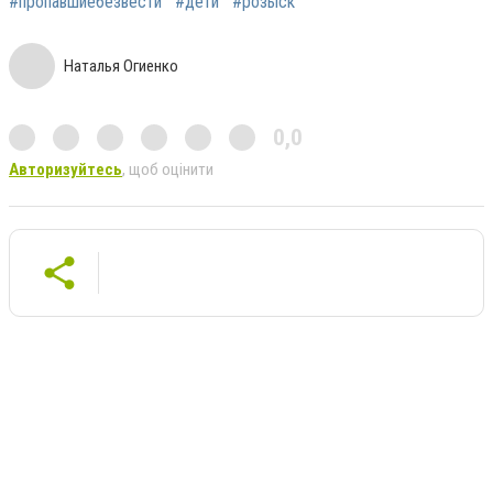
#пропавшиебезвести
#дети
#розыск
Наталья Огиенко
0,0
Авторизуйтесь
, щоб оцінити