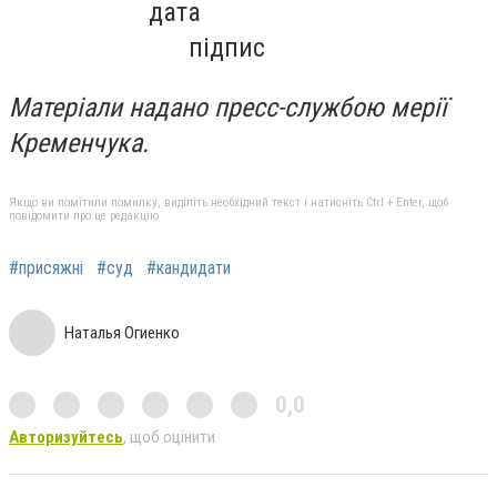
дата
підпис
Матеріали надано пресс-службою мерії
Кременчука.
Якщо ви помітили помилку, виділіть необхідний текст і натисніть Ctrl + Enter, щоб
повідомити про це редакцію
#присяжні
#суд
#кандидати
Наталья Огиенко
0,0
Авторизуйтесь
, щоб оцінити