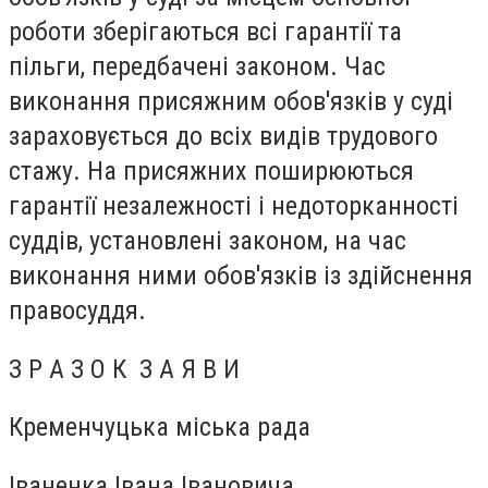
роботи зберігаються всі гарантії та
пільги, передбачені законом. Час
виконання присяжним обов'язків у суді
зараховується до всіх видів трудового
стажу. На присяжних поширюються
гарантії незалежності і недоторканності
суддів, установлені законом, на час
виконання ними обов'язків із здійснення
правосуддя.
З Р А З О К З А Я В И
Кременчуцька міська рада
Іваненка Івана Івановича