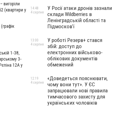
 – вигоріли
У Росії атаки дронів зазнали
14:48
52 (квартири у
4 серпня
склади Wildberries в
Ленінградській області та
Підмосков’ї
 (графік
У роботі Резерв+ стався
13:00
4 серпня
збій: доступ до
електронних військово-
ській 1-38,
облікових документів
арському 3-
обмежений
Рєпіна 12А у
«Доведеться пояснювати,
12:19
4 серпня
чому вони тут». У ЄС
запрацювали нові правила
тимчасового захисту для
українських чоловіків