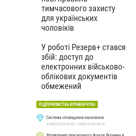
тимчасового захисту
для українських
чоловіків
У роботі Резерв+ стався
збій: доступ до
електронних військово-
облікових документів
обмежений
ПІДПРИЄМСТВА КРЕМЕНЧУКА
Система сповіщення населення
+380(67)350-44-68, +380(67)340-49-59
Управление пенсионного фонда Украины в