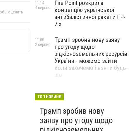
Fire Point розкрила
11:14
4 серпня
концепцію української
тобы оценить
антибалістичної ракети FP-
7.x
Трамп зробив нову заяву
11:00
2 серпня
про угоду щодо
рідкісноземельних ресурсів
України - можемо зайти
коли захочемо і взяти будь-
що
Спецоперація “Чесний
18:22
31 липня
призов”: ДБР проводить
ТОП НОВИНИ
масові обшуки у понад 100
Трамп зробив нову
ТЦК по всій Україні
заяву про угоду щодо
рідкісноземельних