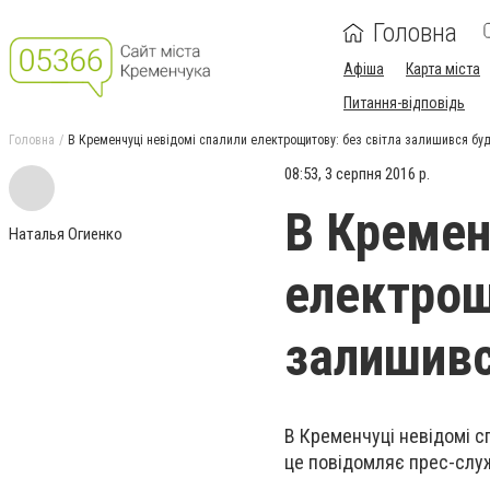
Головна
Афіша
Карта міста
Питання-відповідь
Головна
В Кременчуці невідомі спалили електрощитову: без світла залишився буд
08:53, 3 серпня 2016 р.
В Кремен
Наталья Огиенко
електрощ
залишивс
В Кременчуці невідомі с
це повідомляє прес-слу