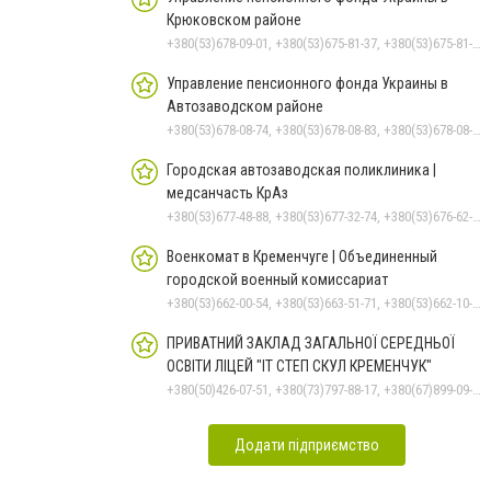
Крюковском районе
+380(53)678-09-01, +380(53)675-81-37, +380(53)675-81-32, +380(53)675-81-40, +380(53)675-81-33, +380(53)675-81-38, +380(53)675-81-31, +380(53)678-08-87
Управление пенсионного фонда Украины в
Автозаводском районе
+380(53)678-08-74, +380(53)678-08-83, +380(53)678-08-41, +380(53)678-08-86, +380(53)678-09-05
Городская автозаводская поликлиника |
медсанчасть КрАз
+380(53)677-48-88, +380(53)677-32-74, +380(53)676-62-99, +380536766187
Военкомат в Кременчуге | Объединенный
городской военный комиссариат
+380(53)662-00-54, +380(53)663-51-71, +380(53)662-10-35
ПРИВАТНИЙ ЗАКЛАД ЗАГАЛЬНОЇ СЕРЕДНЬОЇ
ОСВІТИ ЛІЦЕЙ "ІТ СТЕП СКУЛ КРЕМЕНЧУК"
+380(50)426-07-51, +380(73)797-88-17, +380(67)899-09-16
Додати підприємство