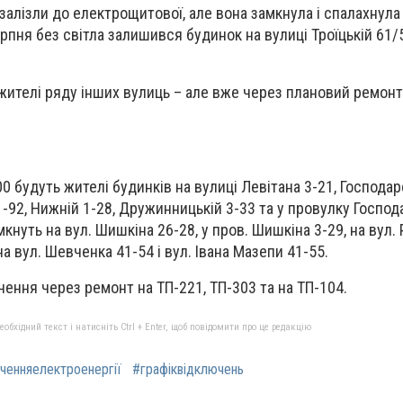
 залізли до електрощитової, але вона замкнула і спалахнула
ерпня без світла залишився будинок на вулиці Троїцькій 61/
 жителі ряду інших вулиць – але вже через плановий ремонт
.
00 будуть жителі будинків на вулиці Левітана 3-21, Господар
1-92, Нижній 1-28, Дружинницькій 3-33 та у провулку Господ
мкнуть на вул. Шишкіна 26-28, у пров. Шишкіна 3-29, на вул. 
на вул. Шевченка 41-54 і вул. Івана Мазепи 41-55.
ення через ремонт на ТП-221, ТП-303 та на ТП-104.
бхідний текст і натисніть Ctrl + Enter, щоб повідомити про це редакцію
ченняелектроенергії
#графіквідключень