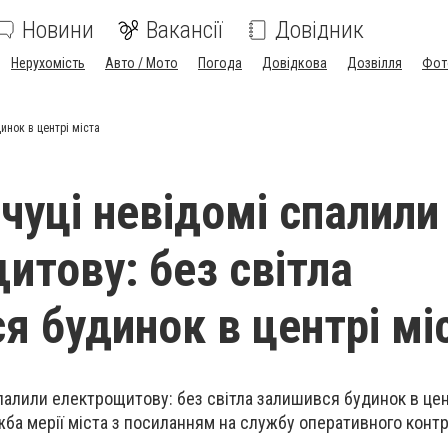
Новини
Вакансії
Довідник
Нерухомість
Авто / Мото
Погода
Довідкова
Дозвілля
Фот
инок в центрі міста
чуці невідомі спалили
итову: без світла
я будинок в центрі мі
палили електрощитову: без світла залишився будинок в цент
жба мерії міста з посиланням на службу оперативного кон