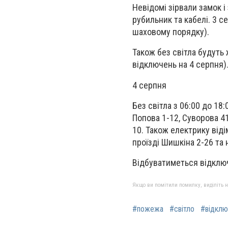
Невідомі зірвали замок і
рубильник та кабелі. 3 с
шаховому порядку).
Також без світла будуть
відключень на 4 серпня)
4 серпня
Без світла з 06:00 до 18:
Попова 1-12, Суворова 4
10. Також електрику віді
проїзді Шишкіна 2-26 та 
Відбуватиметься відключ
Якщо ви помітили помилку, виділіть нео
#пожежа
#світло
#відклю