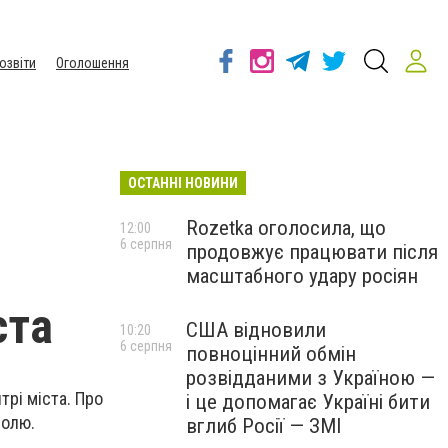
озвіти
Оголошення
ОСТАННІ НОВИНИ
Rozetka оголосила, що
12:00
6 серпня
продовжує працювати після
масштабного удару росіян
ста
США відновили
10:20
6 серпня
повноцінний обмін
розвідданими з Україною —
рі міста. Про
і це допомагає Україні бити
тролю.
вглиб Росії — ЗМІ