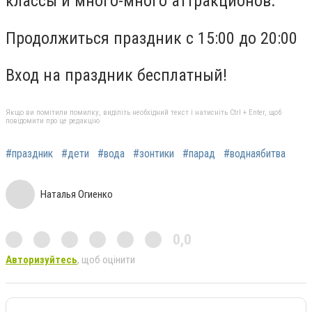
классы и много-много аттракционов.
Продолжиться праздник с 15:00 до 20:00
Вход на праздник бесплатный!
Якщо ви помітили помилку, виділіть необхідний текст і натисніть Ctrl + Enter, щоб
повідомити про це редакцію
#праздник
#дети
#вода
#зонтики
#парад
#воднаябитва
Наталья Огиенко
0,0
Авторизуйтесь
, щоб оцінити