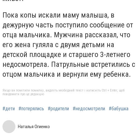
Пока копы искали маму малыша, в
дежурную часть поступило сообщение от
отца мальчика. Мужчина рассказал, что
его жена гуляла с двумя детьми на
детской площадке и старшего 3-летнего
недосмотрела. Патрульные встретились с
отцом мальчика и вернули ему ребенка.
Якщо ви помітили помилку, виділіть необхідний текст і натисніть Ctrl + Enter, щоб
повідомити про це редакцію
#дети
#потерялись
#родители
#недосмотрели
#бабушка
Наталья Огиенко