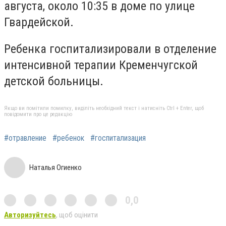
августа, около 10:35 в доме по улице
Гвардейской.
Ребенка госпитализировали в отделение
интенсивной терапии Кременчугской
детской больницы.
Якщо ви помітили помилку, виділіть необхідний текст і натисніть Ctrl + Enter, щоб
повідомити про це редакцію
#отравление
#ребенок
#госпитализация
Наталья Огиенко
0,0
Авторизуйтесь
, щоб оцінити