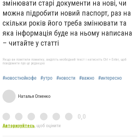
змінювати старі документи на нові, чи
можна підробити новий паспорт, раз на
скільки років його треба змінювати та
яка інформація буде на ньому написана
– читайте у статті
Якщо ви помітили помилку, виділіть необхідний текст і натисніть Ctrl + Enter, щоб
повідомити про це редакцію
#новостнойкофе
#утро
#новости
#важно
#интересно
Наталья Огиенко
0,0
Авторизуйтесь
, щоб оцінити