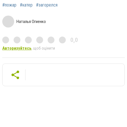
#пожар
#катер
#загорелся
Наталья Огиенко
0,0
Авторизуйтесь
, щоб оцінити