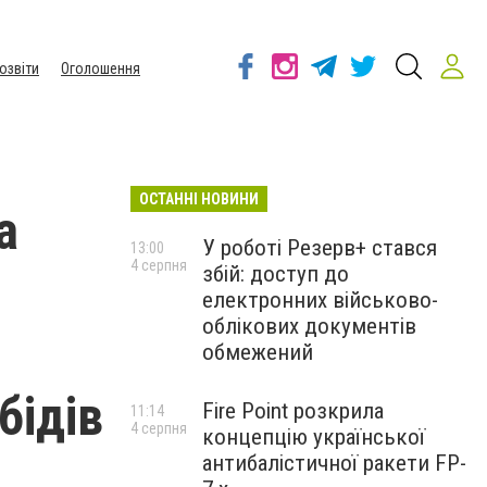
озвіти
Оголошення
ОСТАННІ НОВИНИ
а
У роботі Резерв+ стався
13:00
4 серпня
збій: доступ до
електронних військово-
облікових документів
обмежений
бідів
Fire Point розкрила
11:14
4 серпня
концепцію української
антибалістичної ракети FP-