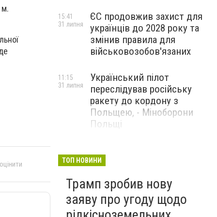
 м.
ЄС продовжив захист для
15:41
31 липня
українців до 2028 року та
змінив правила для
льної
військовозобов'язаних
уде
Український пілот
11:15
31 липня
переслідував російську
ракету до кордону з
Польщею, - Міноборони
Польщі
США заявили, що відбили
14:23
29 липня
ракетну атаку Ірану та
ТОП НОВИНИ
 оцінити
завдали ударів у відповідь
Трамп зробив нову
заяву про угоду щодо
рідкісноземельних