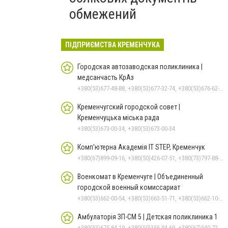
обмежений
ПІДПРИЄМСТВА КРЕМЕНЧУКА
Городская автозаводская поликлиника |
медсанчасть КрАз
+380(53)677-48-88, +380(53)677-32-74, +380(53)676-62-99, +380536766187
Кременчугский городской совет |
Кременчуцька міська рада
+380(53)673-00-34, +380(53)673-00-34
Комп'ютерна Академія IT STEP, Кременчук
+380(67)899-09-16, +380(50)426-07-51, +380(73)797-88-17
Военкомат в Кременчуге | Объединенный
городской военный комиссариат
+380(53)662-00-54, +380(53)663-51-71, +380(53)662-10-35
Амбулаторія ЗП-СМ 5 | Детская поликлиника 1
+380(53)675-84-19, +380(50)356-94-69, +380(67)540-73-87