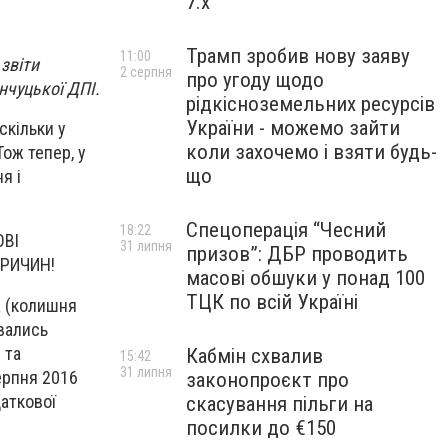
7.x
Трамп зробив нову заяву
11:00
звіти
2 серпня
про угоду щодо
нчуцької ДПІ.
рідкісноземельних ресурсів
України - можемо зайти
скільки у
коли захочемо і взяти будь-
Тож тепер, у
що
я і
Спецоперація “Чесний
18:22
ОВІ
31 липня
призов”: ДБР проводить
ПРИЧИН!
масові обшуки у понад 100
ТЦК по всій Україні
а (колишня
ивались
 та
Кабмін схвалив
15:42
31 липня
ерпня 2016
законопроєкт про
аткової
скасування пільги на
посилки до €150