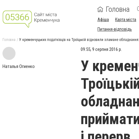
Головна
Афіша
Карта міста
Питання-відповідь
Головна
У кременчуцьких податківців на Троїцькій відновили зламане обладнання: 
09:55, 9 серпня 2016 р.
У кремен
Наталья Огиенко
Троїцькі
обладнан
приймати
і перерв