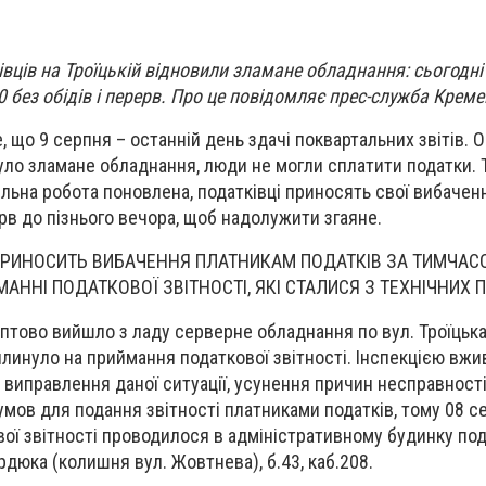
вців на Троїцькій відновили зламане обладнання: сьогодні 
 без обідів і перерв. Про це повідомляє прес-служба Креме
, що 9 серпня – останній день здачі поквартальних звітів. О
було зламане обладнання, люди не могли сплатити податки. 
ільна робота поновлена, податківці приносять свої вибаченн
в до пізнього вечора, щоб надолужити згаяне.
РИНОСИТЬ ВИБАЧЕННЯ ПЛАТНИКАМ ПОДАТКІВ ЗА ТИМЧАС
АННІ ПОДАТКОВОЇ ЗВІТНОСТІ, ЯКІ СТАЛИСЯ З ТЕХНІЧНИХ 
птово вийшло з ладу серверне обладнання по вул. Троїцьк
 вплинуло на приймання податкової звітності. Інспекцією вж
 виправлення даної ситуації, усунення причин несправності
мов для подання звітності платниками податків, тому 08 с
ої звітності проводилося в адміністративному будинку под
ердюка (колишня вул. Жовтнева), б.43, каб.208.