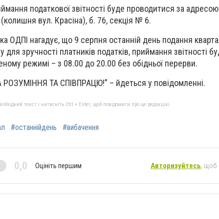
иймання податкової звітності буде проводитися за адресою
(колишня вул. Красіна), б. 76, секція № 6.
ка ОДПІ нагадує, що 9 серпня останній день подання кварта
му для зручності платників податків, приймання звітності б
ному режимі – з 08.00 до 20.00 без обідньої перерви.
РОЗУМІННЯ ТА СПІВПРАЦЮ!” – йдеться у повідомленні.
бхідний текст і натисніть Ctrl + Enter, щоб повідомити про це редакцію
ал
#останнійдень
#вибачення
0,0
Оцініть першим
Авторизуйтесь
, щоб