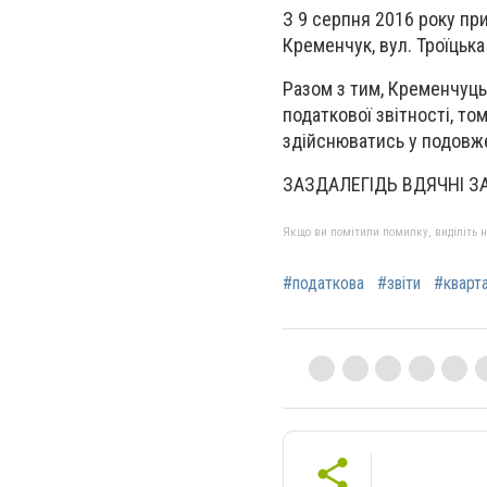
З 9 серпня 2016 року пр
Кременчук, вул. Троїцька 
Разом з тим, Кременчуць
податкової звітності, то
здійснюватись у подовже
ЗАЗДАЛЕГІДЬ ВДЯЧНІ ЗА 
Якщо ви помітили помилку, виділіть нео
#податкова
#звіти
#кварт