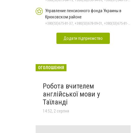
Управление пенсионного фонда Украины в
Крюковском районе
+380(53)675-81-37, +380(53)678-09-01, +380(53)675-81-32, +380(53)675-81-40, +380(53)675-81-33, +380(53)675-81-38, +380(53)675-81-31, +380(53)678-08-87
Додати підприємство
ОГОЛОШЕННЯ
Робота вчителем
англійської мови у
Таїланді
14:52, 2 серпня