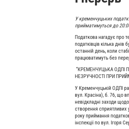
У кременчуцьких податкі
прийматимуться до 20:00
Податкова нагадує про те
податківців кілька днів 
останній день, коли стаб
працюватимуть без перер
“КРЕМЕНЧУЦЬКА ОДПІ П
НЕЗРУЧНОСТІ ПРИ ПРИЙМ
У Кременчуцькій ОДПІ ра
вул. Красіна), б. 76, що
невідкладні заходи щодо
створення сприятливих у
року приймання податков
інспекції по вул. Ігоря С