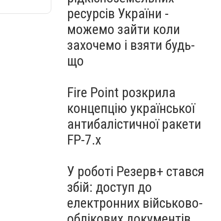
ресурсів України -
можемо зайти коли
захочемо і взяти будь-
що
Fire Point розкрила
концепцію української
антибалістичної ракети
FP-7.x
У роботі Резерв+ стався
збій: доступ до
електронних військово-
облікових документів