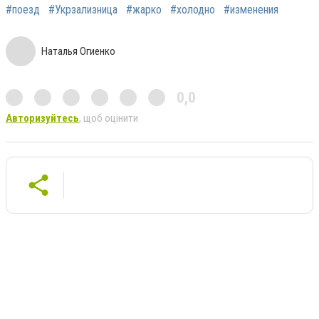
#поезд
#Укрзализница
#жарко
#холодно
#изменения
Наталья Огиенко
0,0
Авторизуйтесь
, щоб оцінити