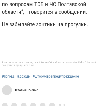
по вопросам ТЭБ и ЧС Полтавской
области”, - говорится в сообщении.
Не забывайте зонтики на прогулки.
Якщо ви помітили помилку, виділіть необхідний текст і натисніть Ctrl + Enter, щоб
повідомити про це редакцію
#погода
#дождь
#штормовоепредупреждение
Наталья Огиенко
0,0