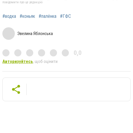
повідомити про це редакцію
#водка
#коньяк
#палёнка
#ГФС
Эвелина Яблонська
0,0
Авторизуйтесь
, щоб оцінити