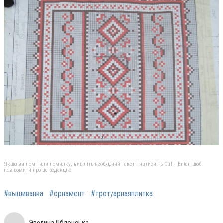
Якщо ви помітили помилку, виділіть необхідний текст і натисніть Ctrl + Enter, щоб
повідомити про це редакцію
#вышиванка
#орнамент
#тротуарнаяплитка
Эвелина Яблонська