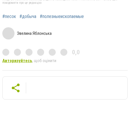
повідомити про це редакцію
#песок
#добыча
#полезныеископаемые
Эвелина Яблонська
0,0
Авторизуйтесь
, щоб оцінити