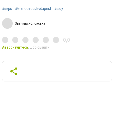
#цирк
#GrandcircusBudapest
#шоу
Эвелина Яблонська
0,0
Авторизуйтесь
, щоб оцінити