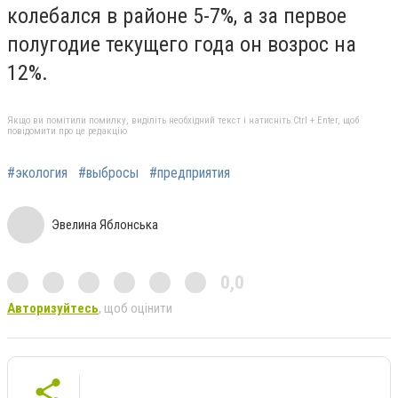
колебался в районе 5-7%, а за первое
полугодие текущего года он возрос на
12%.
Якщо ви помітили помилку, виділіть необхідний текст і натисніть Ctrl + Enter, щоб
повідомити про це редакцію
#экология
#выбросы
#предприятия
Эвелина Яблонська
0,0
Авторизуйтесь
, щоб оцінити