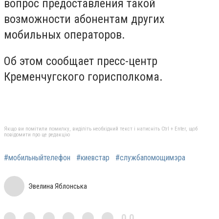
вопрос предоставления такой
возможности абонентам других
мобильных операторов.
Об этом сообщает пресс-центр
Кременчугского горисполкома.
Якщо ви помітили помилку, виділіть необхідний текст і натисніть Ctrl + Enter, щоб
повідомити про це редакцію
#мобильныйтелефон
#киевстар
#службапомощимэра
Эвелина Яблонська
0,0