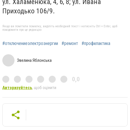
ул. Халаменюка, 4, 6, 8; ул. Ивана
Приходько 106/9.
Якщо ви помітили помилку, виділіть необхідний текст і натисніть Ctrl + Enter, щоб
повідомити про це редакцію
#отключениеэлектроэнергии
#ремонт
#профилактика
Эвелина Яблонська
0,0
Авторизуйтесь
, щоб оцінити